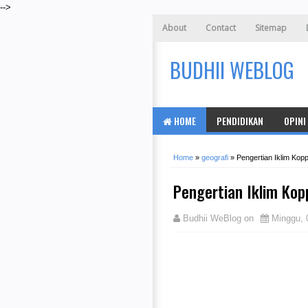
-->
About
Contact
Sitemap
BUDHII WEBLOG
HOME
PENDIDIKAN
OPINI
Home
»
geografi
»
Pengertian Iklim Kop
Pengertian Iklim Kop
Budhii WeBlog
on
Minggu, 