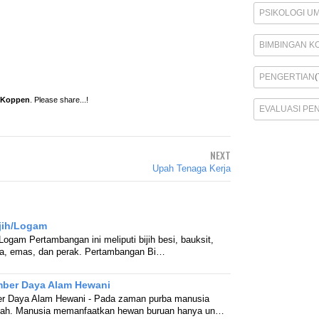
PSIKOLOGI U
BIMBINGAN K
PENGERTIAN
(
m Koppen
. Please share...!
EVALUASI PE
NEXT
Upah Tenaga Kerja
jih/Logam
ogam Pertambangan ini meliputi bijih besi, bauksit,
aga, emas, dan perak. Pertambangan Bi…
ber Daya Alam Hewani
r Daya Alam Hewani - Pada zaman purba manusia
ndah. Manusia memanfaatkan hewan buruan hanya un…