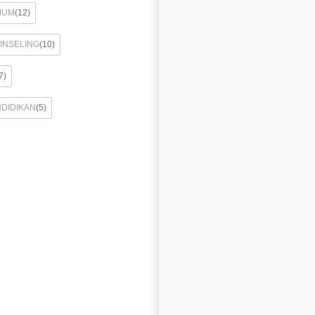
MUM
(12)
ONSELING
(10)
7)
NDIDIKAN
(5)