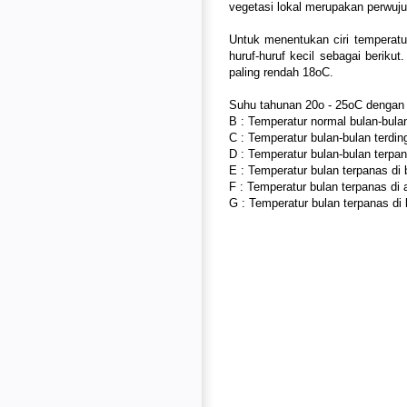
vegetasi lokal merupakan perwuju
Untuk menentukan ciri temperatur
huruf-huruf kecil sebagai berikut
paling rendah 18oC.
Suhu tahunan 20o - 25oC dengan c
B : Temperatur normal bulan-bulan
C : Temperatur bulan-bulan terdin
D : Temperatur bulan-bulan terpan
E : Temperatur bulan terpanas di
F : Temperatur bulan terpanas di 
G : Temperatur bulan terpanas di