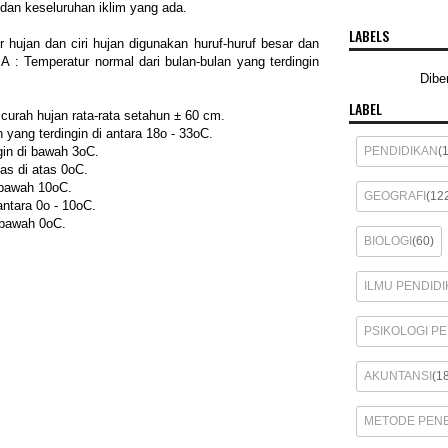
dan keseluruhan iklim yang ada.
LABELS
 hujan dan ciri hujan digunakan huruf-huruf besar dan
. A : Temperatur normal dari bulan-bulan yang terdingin
Dibe
LABEL
urah hujan rata-rata setahun ± 60 cm.
 yang terdingin di antara 18o - 33oC.
PENDIDIKAN
(
gin di bawah 3oC.
as di atas 0oC.
 bawah 10oC.
GEOGRAFI
(12
antara 0o - 10oC.
 bawah 0oC.
BIOLOGI
(60)
ILMU PENDIDI
PSIKOLOGI P
AKUNTANSI
(1
METODE PENE