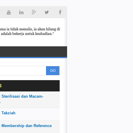
GO
S
 Sterilisasi dan Macam-
a
 Takziah
n Membership dan Reference