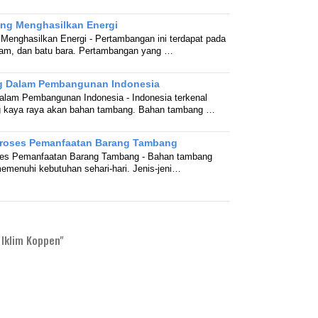
ng Menghasilkan Energi
enghasilkan Energi - Pertambangan ini terdapat pada
lam, dan batu bara. Pertambangan yang …
g Dalam Pembangunan Indonesia
lam Pembangunan Indonesia - Indonesia terkenal
g kaya raya akan bahan tambang. Bahan tambang …
 Proses Pemanfaatan Barang Tambang
oses Pemanfaatan Barang Tambang - Bahan tambang
memenuhi kebutuhan sehari-hari. Jenis-jeni…
Iklim Koppen"