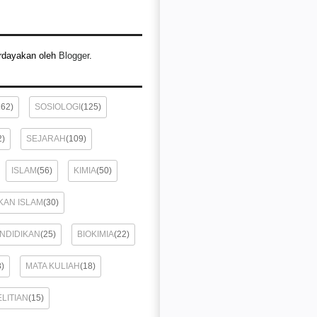
rdayakan oleh
Blogger
.
162)
SOSIOLOGI
(125)
2)
SEJARAH
(109)
ISLAM
(56)
KIMIA
(50)
KAN ISLAM
(30)
ENDIDIKAN
(25)
BIOKIMIA
(22)
8)
MATA KULIAH
(18)
LITIAN
(15)