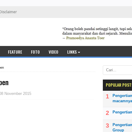
Disclaimer
FEATURE
FOTO
VIDEO
LINKS
pen
pen
POPULAR POST
08 November 2015
Pengertian
macamny
Pengertian
Pengertia
Group