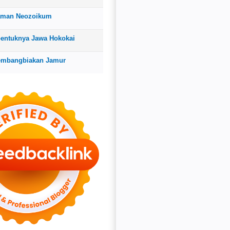
aman Neozoikum
bentuknya Jawa Hokokai
embangbiakan Jamur