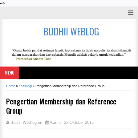
-->
BUDHII WEBLOG
MENU
Home
»
sosiologi
»
Pengertian Membership dan Reference Group
Pengertian Membership dan Reference
Group
Budhii WeBlog
on
Kamis, 22 Oktober 2015