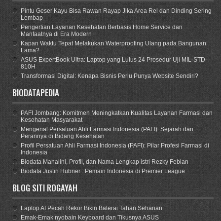
Pintu Geser Kayu Bisa Rawan Rayap Jika Area Rel dan Dinding Sering
Lembap
Pengertian Layanan Kesehatan Berbasis Home Service dan
Manfaatnya di Era Modern
Kapan Waktu Tepat Melakukan Waterproofing Ulang pada Bangunan
Lama?
ASUS ExpertBook Ultra: Laptop yang Lulus 24 Prosedur Uji MIL-STD-
810H
Transformasi Digital: Kenapa Bisnis Perlu Punya Website Sendiri?
BIODATAPEDIA
PAFI Jombang: Komitmen Meningkatkan Kualitas Layanan Farmasi dan
Kesehatan Masyarakat
Mengenal Persatuan Ahli Farmasi Indonesia (PAFI): Sejarah dan
Perannya di Bidang Kesehatan
Profil Persatuan Ahli Farmasi Indonesia (PAFI): Pilar Profesi Farmasi di
Indonesia
Biodata Mahalini, Profil, dan Nama Lengkap istri Rezky Febian
Biodata Justin Hubner : Pemain Indonesia di Premier League
BLOG SITI ROGAYAH
Laptop AI Pecah Rekor Bikin Baterai Tahan Seharian
Emak-Emak nyobain Keyboard dan Tikusnya ASUS