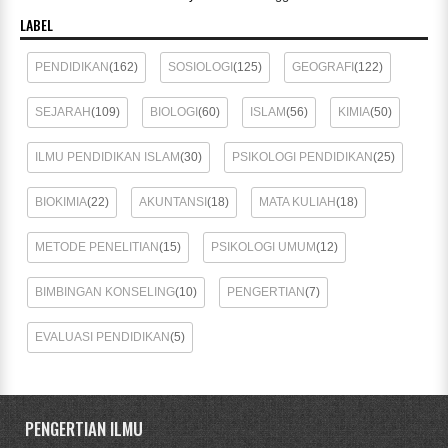
LABEL
PENDIDIKAN
(162)
SOSIOLOGI
(125)
GEOGRAFI
(122)
SEJARAH
(109)
BIOLOGI
(60)
ISLAM
(56)
KIMIA
(50)
ILMU PENDIDIKAN ISLAM
(30)
PSIKOLOGI PENDIDIKAN
(25)
BIOKIMIA
(22)
AKUNTANSI
(18)
MATA KULIAH
(18)
METODE PENELITIAN
(15)
PSIKOLOGI UMUM
(12)
BIMBINGAN KONSELING
(10)
PENGERTIAN
(7)
EVALUASI PENDIDIKAN
(5)
PENGERTIAN ILMU