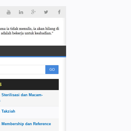
GO
S
 Sterilisasi dan Macam-
a
 Takziah
n Membership dan Reference