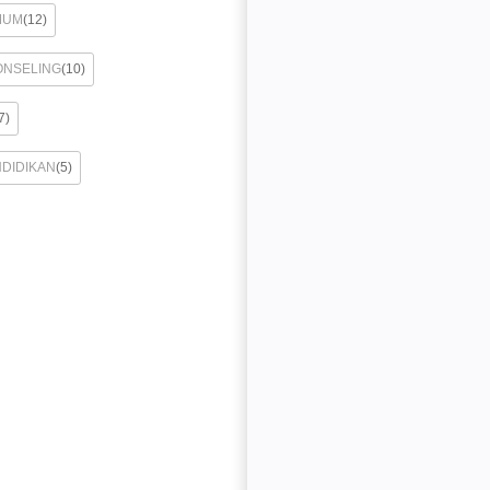
MUM
(12)
ONSELING
(10)
7)
NDIDIKAN
(5)