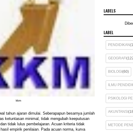
LABELS
Dibe
LABEL
PENDIDIKAN
(
GEOGRAFI
(12
BIOLOGI
(60)
ILMU PENDIDI
PSIKOLOGI P
kkm
AKUNTANSI
(1
al tahun ajaran dimulai. Seberapapun besarnya jumlah
tas ketuntasan minimal, tidak mengubah keeputusan
an tidak lulus pembelajaran. Acuan kriteria tidak
METODE PENE
 hasil empirik penilaian. Pada acuan norma, kurva