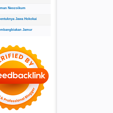
aman Neozoikum
bentuknya Jawa Hokokai
embangbiakan Jamur