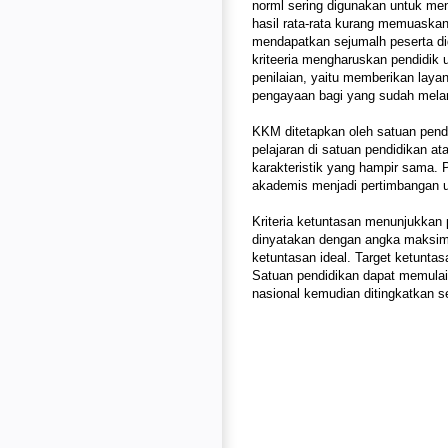
norml sering digunakan untuk mene
hasil rata-rata kurang memuaskan.
mendapatkan sejumalh peserta did
kriteeria mengharuskan pendidik 
penilaian, yaitu memberikan laya
pengayaan bagi yang sudah melam
KKM ditetapkan oleh satuan pend
pelajaran di satuan pendidikan a
karakteristik yang hampir sama.
akademis menjadi pertimbangan
Kriteria ketuntasan menunjukkan
dinyatakan dengan angka maksima
ketuntasan ideal. Target ketunta
Satuan pendidikan dapat memulai d
nasional kemudian ditingkatkan s