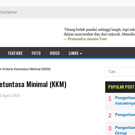
Disclaimer
FEATURE
FOTO
VIDEO
LINKS
n Kriteria Ketuntasa Minimal (KKM)
Ketuntasa Minimal (KKM)
POPULAR POST
0 April 2015
Pengertian
macamny
Pengertian
Pengertia
Group