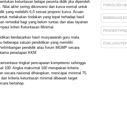
ntukan ketuntasan belajar peserta didik jika diperoleh
PSIKOLOGI U
 Nilai akhir sering dikonversi dari kurva normal untuk
ik yang melebihi 6,0 sesuai proporsi kurva. Acuan
untuk melakukan tindakan yang tepat terhadap hasil
BIMBINGAN K
nan remedial bagi yang belum tuntas dan atau layanan
paui kriteri Ketuntasan Minimal.
PENGERTIAN
(
idikan berdasarkan hasil musyawarah guru mata
tau beberapa satuan pendidikan yang memiliki
EVALUASI PE
 Pertimbangan pendidik atau forum MGMP secara
 utama penetapan KKM.
 persentase tingkat pencapaian kompetensi sehingga
l 100. Angka maksimal 100 merupakan kriteria
san secara nasional diharapkan, mencapai minimal 75.
ari kriteria ketuntasan minimal dibawah target
ecara bertahap.