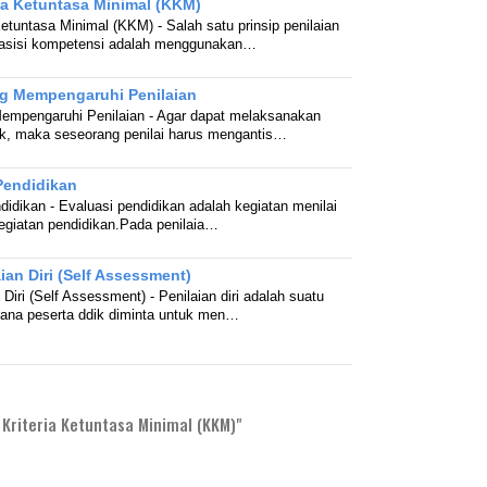
ria Ketuntasa Minimal (KKM)
Ketuntasa Minimal (KKM) - Salah satu prinsip penilaian
basisi kompetensi adalah menggunakan…
ng Mempengaruhi Penilaian
Mempengaruhi Penilaian - Agar dapat melaksanakan
ik, maka seseorang penilai harus mengantis…
Pendidikan
didikan - Evaluasi pendidikan adalah kegiatan menilai
kegiatan pendidikan.Pada penilaia…
ian Diri (Self Assessment)
 Diri (Self Assessment) - Penilaian diri adalah suatu
 mana peserta ddik diminta untuk men…
Kriteria Ketuntasa Minimal (KKM)"