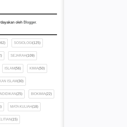
rdayakan oleh
Blogger
.
162)
SOSIOLOGI
(125)
2)
SEJARAH
(109)
ISLAM
(56)
KIMIA
(50)
KAN ISLAM
(30)
ENDIDIKAN
(25)
BIOKIMIA
(22)
8)
MATA KULIAH
(18)
LITIAN
(15)