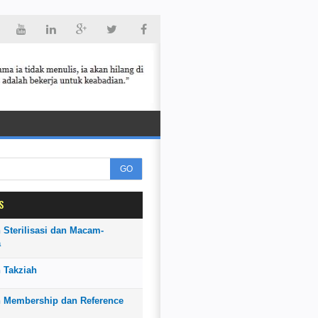
GO
S
 Sterilisasi dan Macam-
a
 Takziah
n Membership dan Reference