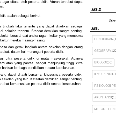
agar ditaati oleh peserta didik. Aturan tersebut dapat
lis.
LABELS
idik adalah sebagai berikut :
Dibe
r tingkah laku tertentu yang dapat dijadikan sebagai
LABEL
di sekolah tertentu. Standar demikian sangat penting,
sekolah berasal dari aneka ragam kultur yang membawa
PENDIDIKAN
(
kultur mereka masing-masing.
hasa dan gerak langkah antara sekolah dengan orang
GEOGRAFI
(12
yarakat, dalam hal menangani peserta didik.
ggi citra peserta didik di mata masyarakat. Adanya
BIOLOGI
(60)
erbuatan yang pantas, sangat menjunjung tinggi citra
an bahkan lembaga pendidikan secara keseluruhan.
ILMU PENDIDI
yang dapat ditaati bersama, khususnya peserta didik,
a sekolah yang lain. Ketaatan demikian sangat penting,
rtabat kemanusiaan peserta didik secara keseluruhan.
PSIKOLOGI P
AKUNTANSI
(1
METODE PENE