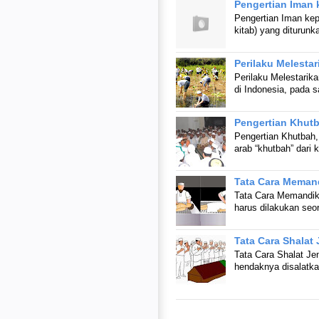
Pengertian Iman 
Pengertian Iman kep
kitab) yang diturunk
Perilaku Melesta
Perilaku Melestari
di Indonesia, pada
Pengertian Khutb
Pengertian Khutbah,
arab “khutbah” dari 
Tata Cara Meman
Tata Cara Memandik
harus dilakukan se
Tata Cara Shalat
Tata Cara Shalat Je
hendaknya disalatk