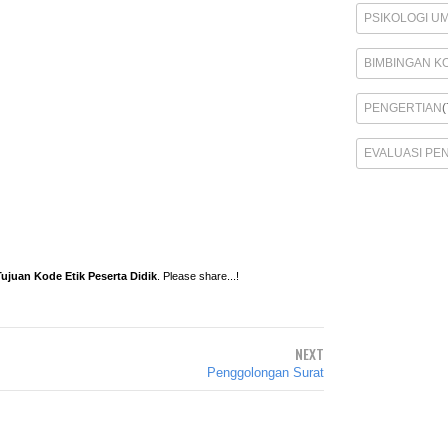
PSIKOLOGI U
BIMBINGAN K
PENGERTIAN
(
EVALUASI PE
ujuan Kode Etik Peserta Didik
. Please share...!
NEXT
Penggolongan Surat