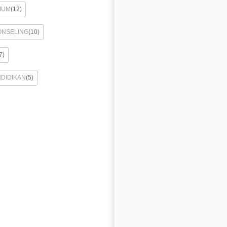
MUM
(12)
ONSELING
(10)
7)
NDIDIKAN
(5)