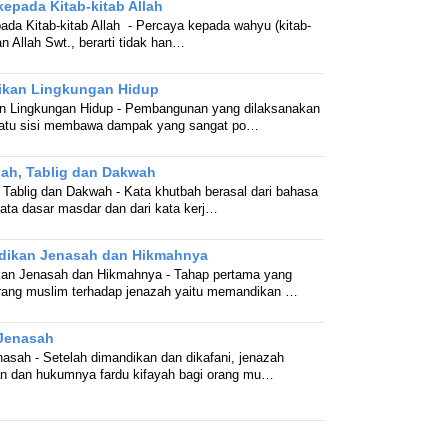
kepada Kitab-kitab Allah
ada Kitab-kitab Allah - Percaya kepada wahyu (kitab-
an Allah Swt., berarti tidak han…
rikan Lingkungan Hidup
kan Lingkungan Hidup - Pembangunan yang dilaksanakan
 satu sisi membawa dampak yang sangat po…
ah, Tablig dan Dakwah
 Tablig dan Dakwah - Kata khutbah berasal dari bahasa
kata dasar masdar dan dari kata kerj…
dikan Jenasah dan Hikmahnya
an Jenasah dan Hikmahnya - Tahap pertama yang
orang muslim terhadap jenazah yaitu memandikan …
 Jenasah
nasah - Setelah dimandikan dan dikafani, jenazah
an dan hukumnya fardu kifayah bagi orang mu…