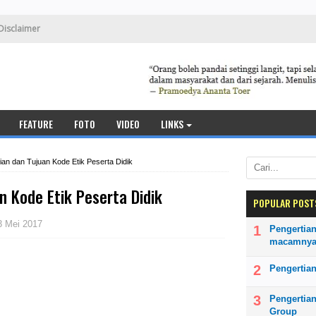
Disclaimer
FEATURE
FOTO
VIDEO
LINKS
ian dan Tujuan Kode Etik Peserta Didik
n Kode Etik Peserta Didik
POPULAR POST
3 Mei 2017
Pengertian
macamny
Pengertian
Pengertia
Group