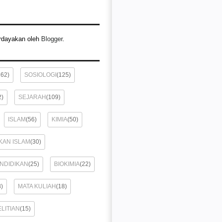
rdayakan oleh
Blogger
.
162)
SOSIOLOGI
(125)
2)
SEJARAH
(109)
ISLAM
(56)
KIMIA
(50)
KAN ISLAM
(30)
ENDIDIKAN
(25)
BIOKIMIA
(22)
8)
MATA KULIAH
(18)
LITIAN
(15)