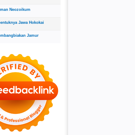
aman Neozoikum
bentuknya Jawa Hokokai
embangbiakan Jamur