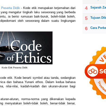
Sejarah Z
 Peserta Didik
- Kode etik merupakan terjemahan dari
a yang mengatur tingkah laku seseorang yang berbeda
ntu, ia berisi rumusan baik-buruk, boleh-tidak boleh,
Tujuan Di
us dipedomani oleh seseorang dalam suatu lingkungan
Cara Perk
Kode Etik Peserta Didik
 kode etik. Kode berarti symbol atau tanda, sedangkan
 ethica dan bahasa Yunani ethos. Dalam kedua bahasa
ma, nilai-nilai, kaidah-kaidah dan ukuran-ukuran bagi
 aturan-aturan, norma-norma yang dikenakan kepada
ang menyatakan boleh-tidak boleh, benar-tidak benar,