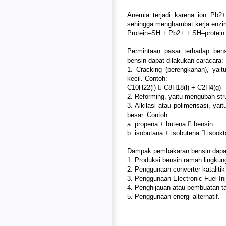
Anemia terjadi karena ion Pb2+ 
sehingga menghambat kerja enzim
Protein–SH + Pb2+ + SH–protein 
Permintaan pasar terhadap ben
bensin dapat dilakukan caracara:
1. Cracking (perengkahan), yai
kecil. Contoh:
C10H22(l) 􀁯 C8H18(l) + C2H4(g)
2. Reforming, yaitu mengubah stru
3. Alkilasi atau polimerisasi, y
besar. Contoh:
a. propena + butena 􀁯 bensin
b. isobutana + isobutena 􀁯 isook
Dampak pembakaran bensin dapat 
1. Produksi bensin ramah lingkung
2. Penggunaan converter katalit
3. Penggunaan Electronic Fuel In
4. Penghijauan atau pembuatan t
5. Penggunaan energi alternatif.