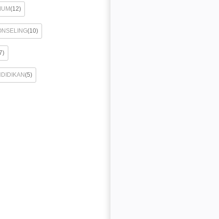
MUM
(12)
ONSELING
(10)
7)
NDIDIKAN
(5)