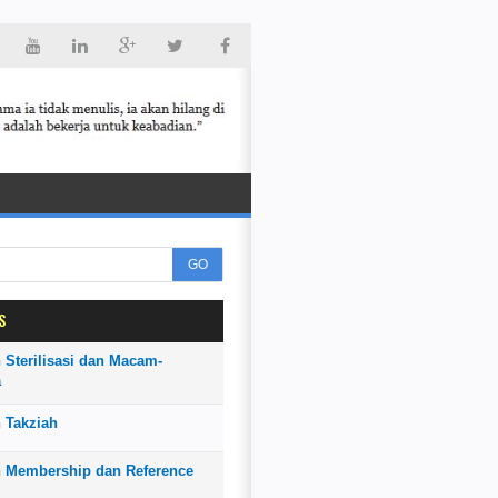
GO
S
 Sterilisasi dan Macam-
a
 Takziah
n Membership dan Reference