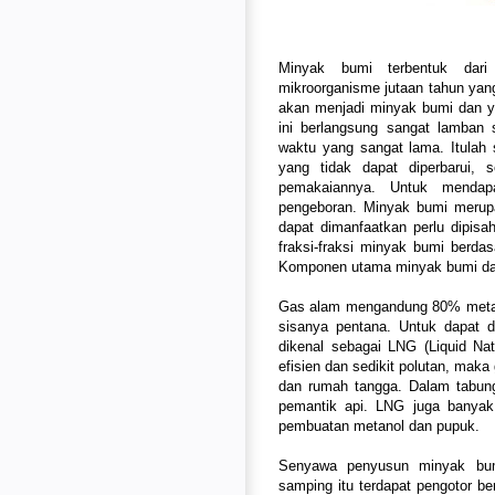
Minyak bumi terbentuk dari 
mikroorganisme jutaan tahun yang 
akan menjadi minyak bumi dan y
ini berlangsung sangat lamban
waktu yang sangat lama. Itula
yang tidak dapat diperbarui, 
pemakaiannya. Untuk mendap
pengeboran. Minyak bumi merup
dapat dimanfaatkan perlu dipisah
fraksi-fraksi minyak bumi berdas
Komponen utama minyak bumi dan
Gas alam mengandung 80% metan
sisanya pentana. Untuk dapat d
dikenal sebagai LNG (Liquid Na
efisien dan sedikit polutan, mak
dan rumah tangga. Dalam tabung
pemantik api. LNG juga banyak 
pembuatan metanol dan pupuk.
Senyawa penyusun minyak bumi
samping itu terdapat pengotor 