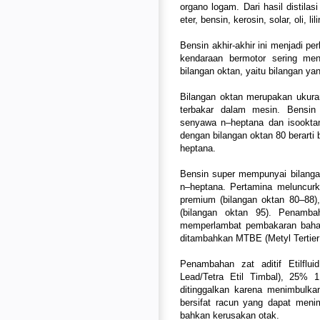
organo logam. Dari hasil distilas
eter, bensin, kerosin, solar, oli, lil
Bensin akhir-akhir ini menjadi 
kendaraan bermotor sering men
bilangan oktan, yaitu bilangan y
Bilangan oktan merupakan ukur
terbakar dalam mesin. Bensi
senyawa n–heptana dan isooktan
dengan bilangan oktan 80 berart
heptana.
Bensin super mempunyai bilanga
n–heptana. Pertamina meluncurk
premium (bilangan oktan 80–88)
(bilangan oktan 95). Penamba
memperlambat pembakaran bahan 
ditambahkan MTBE (Metyl Tertier Bu
Penambahan zat aditif Etilfl
Lead/Tetra Etil Timbal), 25% 
ditinggalkan karena menimbulk
bersifat racun yang dapat meni
bahkan kerusakan otak.