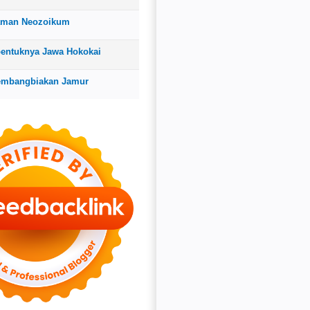
aman Neozoikum
bentuknya Jawa Hokokai
embangbiakan Jamur