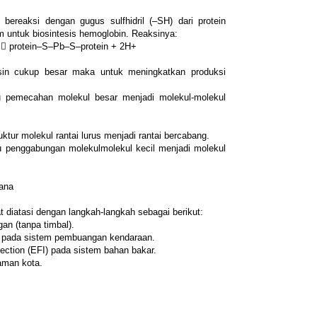
bereaksi dengan gugus sulfhidril (–SH) dari protein
 untuk biosintesis hemoglobin. Reaksinya:
􀁯 protein–S–Pb–S–protein + 2H+
sin cukup besar maka untuk meningkatkan produksi
tu pemecahan molekul besar menjadi molekul-molekul
ktur molekul rantai lurus menjadi rantai bercabang.
aitu penggabungan molekulmolekul kecil menjadi molekul
tana
diatasi dengan langkah-langkah sebagai berikut:
an (tanpa timbal).
ik pada sistem pembuangan kendaraan.
jection (EFI) pada sistem bahan bakar.
aman kota.