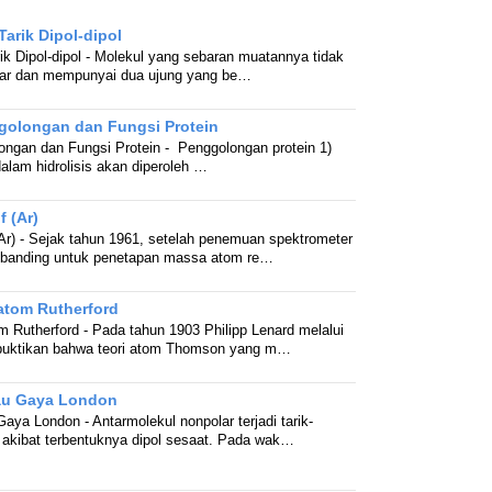
arik Dipol-dipol
ik Dipol-dipol - Molekul yang sebaran muatannya tidak
polar dan mempunyai dua ujung yang be…
golongan dan Fungsi Protein
ongan dan Fungsi Protein - Penggolongan protein 1)
alam hidrolisis akan diperoleh …
f (Ar)
(Ar) - Sejak tahun 1961, setelah penemuan spektrometer
banding untuk penetapan massa atom re…
atom Rutherford
m Rutherford - Pada tahun 1903 Philipp Lenard melalui
uktikan bahwa teori atom Thomson yang m…
tau Gaya London
aya London - Antarmolekul nonpolar terjadi tarik-
akibat terbentuknya dipol sesaat. Pada wak…