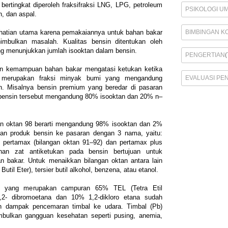
i bertingkat diperoleh fraksifraksi LNG, LPG, petroleum
PSIKOLOGI U
in, dan aspal.
BIMBINGAN K
perhatian utama karena pemakaiannya untuk bahan bakar
imbulkan masalah. Kualitas bensin ditentukan oleh
ang menunjukkan jumlah isooktan dalam bensin.
PENGERTIAN
(
an kemampuan bahan bakar mengatasi ketukan ketika
EVALUASI PE
n merupakan fraksi minyak bumi yang mengandung
. Misalnya bensin premium yang beredar di pasaran
i bensin tersebut mengandung 80% isooktan dan 20% n–
n oktan 98 berarti mengandung 98% isooktan dan 2%
an produk bensin ke pasaran dengan 3 nama, yaitu:
, pertamax (bilangan oktan 91–92) dan pertamax plus
han zat antiketukan pada bensin bertujuan untuk
bakar. Untuk menaikkan bilangan oktan antara lain
til Eter), tersier butil alkohol, benzena, atau etanol.
uid yang merupakan campuran 65% TEL (Tetra Etil
1,2- dibromoetana dan 10% 1,2-dikloro etana sudah
an dampak pencemaran timbal ke udara. Timbal (Pb)
mbulkan gangguan kesehatan seperti pusing, anemia,