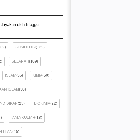
rdayakan oleh
Blogger
.
162)
SOSIOLOGI
(125)
2)
SEJARAH
(109)
ISLAM
(56)
KIMIA
(50)
KAN ISLAM
(30)
ENDIDIKAN
(25)
BIOKIMIA
(22)
8)
MATA KULIAH
(18)
LITIAN
(15)