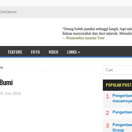
Disclaimer
FEATURE
FOTO
VIDEO
LINKS
mi
 Bumi
POPULAR POST
05 Juni 2016
Pengertian
macamny
Pengertian
Pengertia
Group