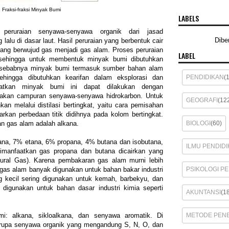
Fraksi-fraksi Minyak Bumi
LABELS
peruraian senyawa-senyawa organik dari jasad
Dibe
lalu di dasar laut. Hasil peruraian yang berbentuk cair
ang berwujud gas menjadi gas alam. Proses peruraian
LABEL
 sehingga untuk membentuk minyak bumi dibutuhkan
h sebabnya minyak bumi termasuk sumber bahan alam
PENDIDIKAN
(
sehingga dibutuhkan kearifan dalam eksplorasi dan
atkan minyak bumi ini dapat dilakukan dengan
akan campuran senyawa-senyawa hidrokarbon. Untuk
GEOGRAFI
(12
kan melalui distilasi bertingkat, yaitu cara pemisahan
arkan perbedaan titik didihnya pada kolom bertingkat.
BIOLOGI
(60)
 gas alam adalah alkana.
a, 7% etana, 6% propana, 4% butana dan isobutana,
ILMU PENDIDI
imanfaatkan gas propana dan butana dicairkan yang
tural Gas). Karena pembakaran gas alam murni lebih
PSIKOLOGI P
a gas alam banyak digunakan untuk bahan bakar industri
 kecil sering digunakan untuk kemah, barbekyu, dan
digunakan untuk bahan dasar industri kimia seperti
AKUNTANSI
(1
METODE PENE
: alkana, sikloalkana, dan senyawa aromatik. Di
berupa senyawa organik yang mengandung S, N, O, dan