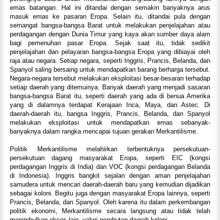
emas batangan. Hal ini ditandai dengan semakin banyaknya arus
masuk emas ke pasaran Eropa. Selain itu, ditandai pula dengan
semangat bangsa-bangsa Barat untuk melakukan penjelajahan atau
perdagangan dengan Dunia Timur yang kaya akan sumber daya alam
bagi pemenuhan pasar Eropa. Sejak saat itu, tidak sedikit
penjelajahan dan pelayaran bangsa-bangsa Eropa yang dibiayai oleh
raja atau negara. Setiap negara, seperti Inggris, Prancis, Belanda, dan
Spanyol saling bersaing untuk mendapatkan barang berharga tersebut.
Negara-negara tersebut melakukan eksploitasi besar-besaran terhadap
setiap daerah yang ditemuinya. Banyak daerah yang menjadi sasaran
bangsa-bangsa Barat itu, seperti daerah yang ada di benua Amerika
yang di dalamnya terdapat Kerajaan Inca, Maya, dan Astec. Di
daerah-daerah itu, bangsa Inggris, Prancis, Belanda, dan Spanyol
melakukan eksploitasi untuk mendapatkan emas sebanyak-
banyaknya dalam rangka mencapai tujuan gerakan Merkantilisme.
Politik Merkantilisme melahirkan terbentuknya persekutuan-
persekutuan dagang masyarakat Eropa, seperti EIC (kongsi
perdagangan Inggris di India) dan VOC (kongsi perdagangan Belanda
di Indonesia). Inggris bangkit sejalan dengan aman penjelajahan
samudera untuk mencari daerah-daerah baru yang kemudian dijadikan
sebagai koloni. Begitu juga dengan masyarakat Eropa lainnya, seperti
Prancis, Belanda, dan Spanyol. Oleh karena itu dalam perkembangan
politik ekonomi, Merkantilisme secara langsung atau tidak telah
menimbulkan ekses lain, yakni perebutan daerah koloni.