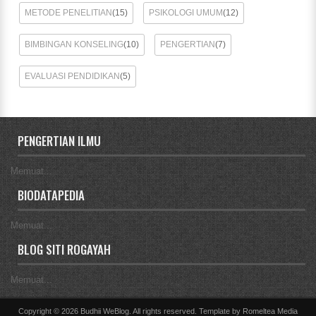
METODE PENELITIAN
(15)
PSIKOLOGI UMUM
(12)
BIMBINGAN KONSELING
(10)
PENGERTIAN
(7)
EVALUASI PENDIDIKAN
(5)
PENGERTIAN ILMU
Memuat...
BIODATAPEDIA
Memuat...
BLOG SITI ROGAYAH
Memuat...
Copyright ©
2026
Budhii WeBlog
. All rights reserved. Template by
Romeltea Media