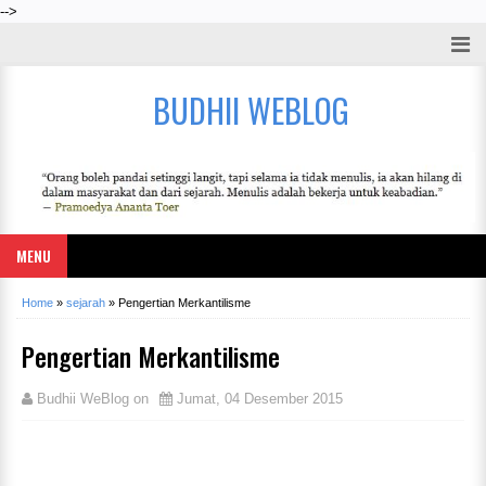
-->
BUDHII WEBLOG
MENU
Home
»
sejarah
»
Pengertian Merkantilisme
Pengertian Merkantilisme
Budhii WeBlog
on
Jumat, 04 Desember 2015