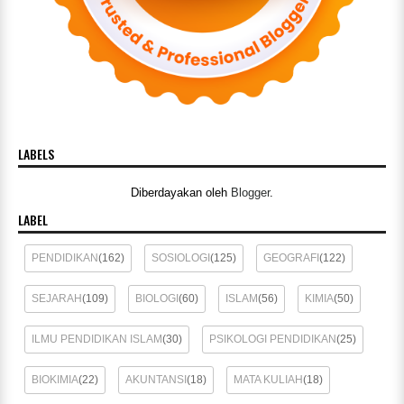
LABELS
Diberdayakan oleh
Blogger
.
LABEL
PENDIDIKAN
(162)
SOSIOLOGI
(125)
GEOGRAFI
(122)
SEJARAH
(109)
BIOLOGI
(60)
ISLAM
(56)
KIMIA
(50)
ILMU PENDIDIKAN ISLAM
(30)
PSIKOLOGI PENDIDIKAN
(25)
BIOKIMIA
(22)
AKUNTANSI
(18)
MATA KULIAH
(18)