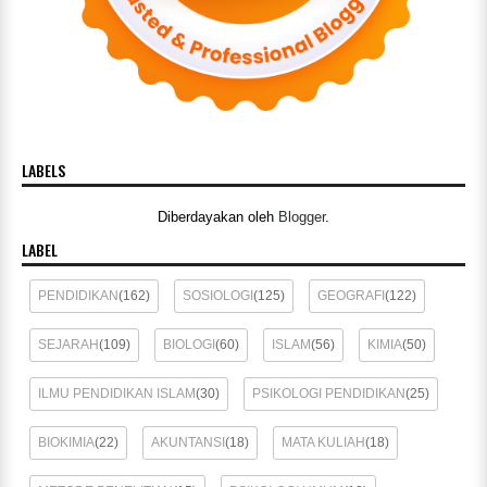
LABELS
Diberdayakan oleh
Blogger
.
LABEL
PENDIDIKAN
(162)
SOSIOLOGI
(125)
GEOGRAFI
(122)
SEJARAH
(109)
BIOLOGI
(60)
ISLAM
(56)
KIMIA
(50)
ILMU PENDIDIKAN ISLAM
(30)
PSIKOLOGI PENDIDIKAN
(25)
BIOKIMIA
(22)
AKUNTANSI
(18)
MATA KULIAH
(18)