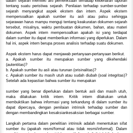
dalam sejarah memiliki arti pemeriksaan terhadap kebenaran laporan
tentang suatu peristiwa sejarah. Penilaian terhadap sumber-sumber
sejarah menyangkut aspek ekstern dan intern. Aspek ekstern
mempersoalkan apakah sumber itu asli atau palsu sehingga
sejarawan harus mampu menguji tentang keakuratan dokumen sejarah
tersebut, misalnya, waktu pembuatan dokumen, bahan, atau materi
dokumen. Aspek intern mempersoalkan apakah isi yang terdapat
dalam sumber itu dapat memberikan informasi yang diperlukan. Dalam
hal ini, aspek intern berupa proses analisis terhadap suatu dokumen.
Aspek ekstern harus dapat menjawab pertanyaan-pertanyaan berikut.
a. Apakah sumber itu merupakan sumber yang dikehendaki
(autentitas)?
b. Apakah sumber itu asli atau turunan (orisinalitas)?
c. Apakah sumber itu masih utuh atau sudah diubah (soal integritas)?
Setelah ada kepastian bahwa sumber itu merupakan
sumber yang benar diperlukan dalam bentuk asli dan masih utuh,
maka dilakukan kritik intern. Kritik intern dilakukan untuk
membuktikan bahwa informasi yang terkandung di dalam sumber itu
dapat dipercaya, dengan penilaian intrinsik terhadap sumber dan
dengan membandingkan kesaksiankesaksian berbagai sumber.
Langkah pertama dalam penelitian intrinsik adalah menentukan sifat
sumber itu (apakah resmi/formal atau tidak resmi/informal). Dalam