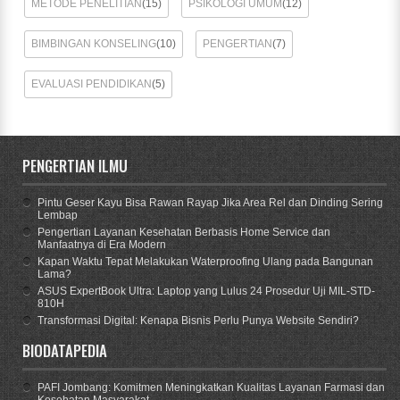
METODE PENELITIAN
(15)
PSIKOLOGI UMUM
(12)
BIMBINGAN KONSELING
(10)
PENGERTIAN
(7)
EVALUASI PENDIDIKAN
(5)
PENGERTIAN ILMU
Pintu Geser Kayu Bisa Rawan Rayap Jika Area Rel dan Dinding Sering
Lembap
Pengertian Layanan Kesehatan Berbasis Home Service dan
Manfaatnya di Era Modern
Kapan Waktu Tepat Melakukan Waterproofing Ulang pada Bangunan
Lama?
ASUS ExpertBook Ultra: Laptop yang Lulus 24 Prosedur Uji MIL-STD-
810H
Transformasi Digital: Kenapa Bisnis Perlu Punya Website Sendiri?
BIODATAPEDIA
PAFI Jombang: Komitmen Meningkatkan Kualitas Layanan Farmasi dan