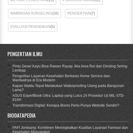
BIMBINGAN KONSELING
(10)
PENGERTIAN
(7)
EVALUASI PENDIDIKAN
(5)
PENGERTIAN ILMU
Pintu Geser Kayu Bisa Rawan Rayap Jika Area Rel dan Dinding Sering
Lembap
Pengertian Layanan Kesehatan Berbasis Home Service dan
Manfaatnya di Era Modern
Kapan Waktu Tepat Melakukan Waterproofing Ulang pada Bangunan
Lama?
ASUS ExpertBook Ultra: Laptop yang Lulus 24 Prosedur Uji MIL-STD-
810H
Transformasi Digital: Kenapa Bisnis Perlu Punya Website Sendiri?
BIODATAPEDIA
PAFI Jombang: Komitmen Meningkatkan Kualitas Layanan Farmasi dan
Kesehatan Masyarakat