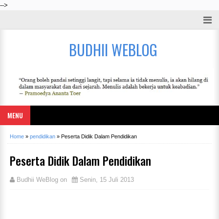
-->
BUDHII WEBLOG
MENU
Home
»
pendidikan
»
Peserta Didik Dalam Pendidikan
Peserta Didik Dalam Pendidikan
Budhii WeBlog
on
Senin, 15 Juli 2013