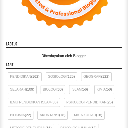
LABELS
Diberdayakan oleh
Blogger
.
LABEL
PENDIDIKAN
(162)
SOSIOLOGI
(125)
GEOGRAFI
(122)
SEJARAH
(109)
BIOLOGI
(60)
ISLAM
(56)
KIMIA
(50)
ILMU PENDIDIKAN ISLAM
(30)
PSIKOLOGI PENDIDIKAN
(25)
BIOKIMIA
(22)
AKUNTANSI
(18)
MATA KULIAH
(18)
METODE PENELITIAN
(15)
PSIKOLOGI UMUM
(12)