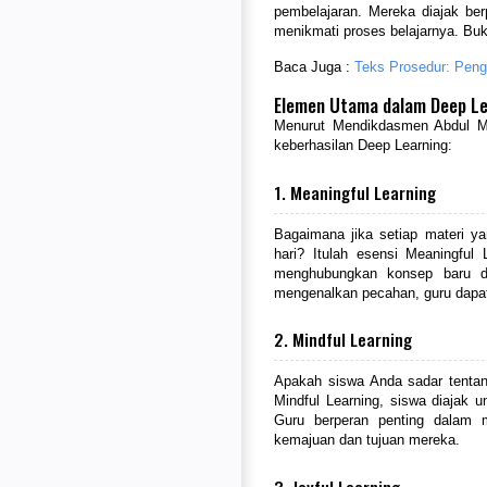
pembelajaran. Mereka diajak ber
menikmati proses belajarnya. Buk
Baca Juga :
Teks Prosedur: Penge
Elemen Utama dalam Deep Le
Menurut Mendikdasmen Abdul Mu’
keberhasilan Deep Learning:
1. Meaningful Learning
Bagaimana jika setiap materi ya
hari? Itulah esensi Meaningful
menghubungkan konsep baru d
mengenalkan pecahan, guru dapat 
2. Mindful Learning
Apakah siswa Anda sadar tenta
Mindful Learning, siswa diajak 
Guru berperan penting dalam 
kemajuan dan tujuan mereka.
3. Joyful Learning