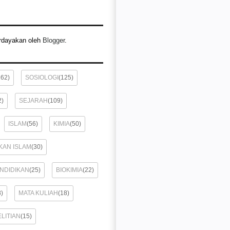
rdayakan oleh
Blogger
.
162)
SOSIOLOGI
(125)
2)
SEJARAH
(109)
ISLAM
(56)
KIMIA
(50)
KAN ISLAM
(30)
ENDIDIKAN
(25)
BIOKIMIA
(22)
8)
MATA KULIAH
(18)
LITIAN
(15)