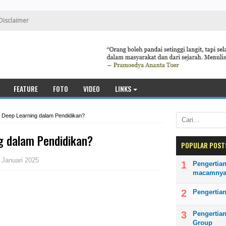
Disclaimer
FEATURE
FOTO
VIDEO
LINKS
u Deep Learning dalam Pendidikan?
g dalam Pendidikan?
POPULAR POST
 Januari 2025
Pengertian
macamny
Pengertian
Pengertia
Group