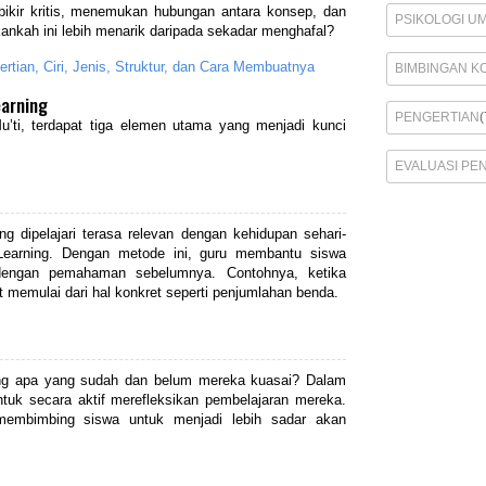
pikir kritis, menemukan hubungan antara konsep, dan
PSIKOLOGI U
ankah ini lebih menarik daripada sekadar menghafal?
rtian, Ciri, Jenis, Struktur, dan Cara Membuatnya
BIMBINGAN K
arning
PENGERTIAN
(
ti, terdapat tiga elemen utama yang menjadi kunci
EVALUASI PE
ng dipelajari terasa relevan dengan kehidupan sehari-
 Learning. Dengan metode ini, guru membantu siswa
engan pemahaman sebelumnya. Contohnya, ketika
memulai dari hal konkret seperti penjumlahan benda.
ng apa yang sudah dan belum mereka kuasai? Dalam
untuk secara aktif merefleksikan pembelajaran mereka.
membimbing siswa untuk menjadi lebih sadar akan