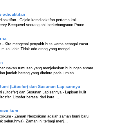
radioaktifan
oaktifan - Gejala keradioaktifan pertama kali
enry Becquerel seorang ahli berkebangsaan Pranc…
rna
 - Kita mengenal penyakit buta warna sebagai cacat
mulai lahir. Tidak ada orang yang mengal…
an
erupakan rumusan yang menjelaskan hubungan antara
dan jumlah barang yang diminta pada jumlah…
 Bumi (Litosfer) dan Susunan Lapisannya
i (Litosfer) dan Susunan Lapisannya - Lapisan kulit
itosfer. Litosfer berasal dari kata …
eozoikum
zoikum - Zaman Neozoikum adalah zaman bumi baru
uk seluruhnya). Zaman ini terbagi menj…