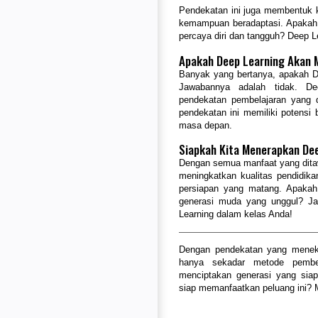
Pendekatan ini juga membentuk ka
kemampuan beradaptasi. Apakah 
percaya diri dan tangguh? Deep L
Apakah Deep Learning Akan 
Banyak yang bertanya, apakah D
Jawabannya adalah tidak. De
pendekatan pembelajaran yang 
pendekatan ini memiliki potens
masa depan.
Siapkah Kita Menerapkan De
Dengan semua manfaat yang ditaw
meningkatkan kualitas pendidik
persiapan yang matang. Apaka
generasi muda yang unggul? J
Learning dalam kelas Anda!
Dengan pendekatan yang mene
hanya sekadar metode pembel
menciptakan generasi yang sia
siap memanfaatkan peluang ini? M