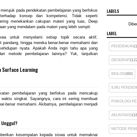
LABELS
 merujuk pada pendekatan pembelajaran yang berfokus
rhadap konsep dan kompetensi. Tidak seperti
 sering menekankan cakupan materi yang luas, Deep
Dibe
an yang mendalam pada materi yang lebih sempit.
LABEL
swa untuk menyelami setiap topik secara aktif,
dut pandang, hingga mereka benar-benar memahami dan
PENDIDIKAN
(
hidupan nyata. Apakah Anda ingin tahu apa yang
ri metode pembelajaran lainnya? Yuk, lanjutkan
GEOGRAFI
(12
n Surface Learning
BIOLOGI
(60)
ILMU PENDIDI
ekatan pembelajaran yang berfokus pada mencakup
waktu singkat. Sayangnya, cara ini sering membuat
PSIKOLOGI P
nar-benar memahami. Akibatnya, pembelajaran menjadi
AKUNTANSI
(1
 Unggul?
METODE PENE
mberikan kesempatan kepada siswa untuk memaknai