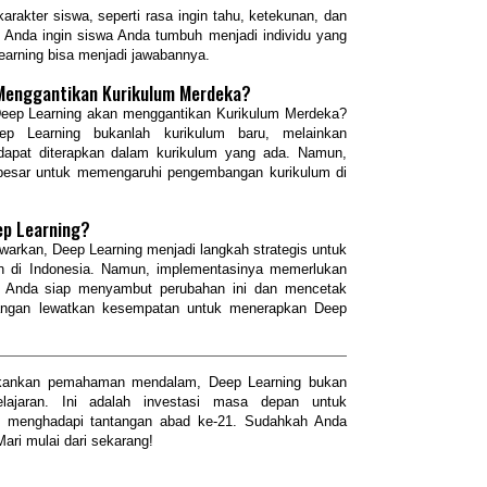
rakter siswa, seperti rasa ingin tahu, ketekunan, dan
Anda ingin siswa Anda tumbuh menjadi individu yang
earning bisa menjadi jawabannya.
Menggantikan Kurikulum Merdeka?
eep Learning akan menggantikan Kurikulum Merdeka?
ep Learning bukanlah kurikulum baru, melainkan
dapat diterapkan dalam kurikulum yang ada. Namun,
i besar untuk memengaruhi pengembangan kurikulum di
ep Learning?
arkan, Deep Learning menjadi langkah strategis untuk
an di Indonesia. Namun, implementasinya memerlukan
h Anda siap menyambut perubahan ini dan mencetak
angan lewatkan kesempatan untuk menerapkan Deep
kankan pemahaman mendalam, Deep Learning bukan
ajaran. Ini adalah investasi masa depan untuk
p menghadapi tantangan abad ke-21. Sudahkah Anda
ari mulai dari sekarang!