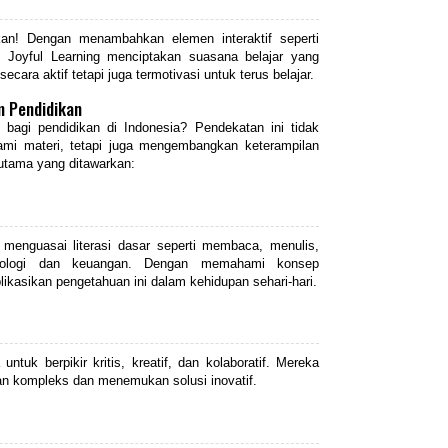
an! Dengan menambahkan elemen interaktif seperti
f, Joyful Learning menciptakan suasana belajar yang
 secara aktif tetapi juga termotivasi untuk terus belajar.
m Pendidikan
bagi pendidikan di Indonesia? Pendekatan ini tidak
i materi, tetapi juga mengembangkan keterampilan
 utama yang ditawarkan:
enguasai literasi dasar seperti membaca, menulis,
eknologi dan keuangan. Dengan memahami konsep
kasikan pengetahuan ini dalam kehidupan sehari-hari.
tuk berpikir kritis, kreatif, dan kolaboratif. Mereka
an kompleks dan menemukan solusi inovatif.