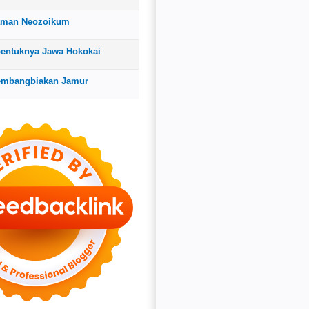
aman Neozoikum
bentuknya Jawa Hokokai
embangbiakan Jamur