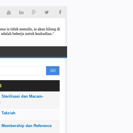
GO
S
 Sterilisasi dan Macam-
a
 Takziah
n Membership dan Reference