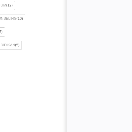
MUM
(12)
ONSELING
(10)
7)
NDIDIKAN
(5)