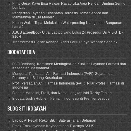
Pintu Geser Kayu Bisa Rawan Rayap Jika Area Rel dan Dinding Sering
Lembap
Pengertian Layanan Kesehatan Berbasis Home Service dan
Manfaatnya di Era Modern
Kapan Waktu Tepat Melakukan Waterproofing Ulang pada Bangunan
Lama?
ASUS ExpertBook Ultra: Laptop yang Lulus 24 Prosedur Uji MIL-STD-
810H
Transformasi Digital: Kenapa Bisnis Perlu Punya Website Sendiri?
BIODATAPEDIA
PAFI Jombang: Komitmen Meningkatkan Kualitas Layanan Farmasi dan
Kesehatan Masyarakat
Mengenal Persatuan Ahli Farmasi Indonesia (PAFI): Sejarah dan
Perannya di Bidang Kesehatan
Profil Persatuan Ahli Farmasi Indonesia (PAFI): Pilar Profesi Farmasi di
Indonesia
Biodata Mahalini, Profil, dan Nama Lengkap istri Rezky Febian
Biodata Justin Hubner : Pemain Indonesia di Premier League
BLOG SITI ROGAYAH
Laptop AI Pecah Rekor Bikin Baterai Tahan Seharian
Emak-Emak nyobain Keyboard dan Tikusnya ASUS