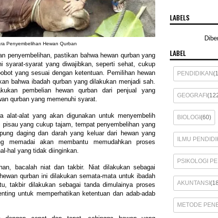
LABELS
Dibe
ara Penyembelihan Hewan Qurban
LABEL
n penyembelihan, pastikan bahwa hewan qurban yang
syarat-syarat yang diwajibkan, seperti sehat, cukup
 bobot yang sesuai dengan ketentuan. Pemilihan hewan
PENDIDIKAN
(
kan bahwa ibadah qurban yang dilakukan menjadi sah.
akukan pembelian hewan qurban dari penjual yang
GEOGRAFI
(12
wan qurban yang memenuhi syarat.
wa alat-alat yang akan digunakan untuk menyembelih
BIOLOGI
(60)
i pisau yang cukup tajam, tempat penyembelihan yang
ung daging dan darah yang keluar dari hewan yang
ILMU PENDIDI
yang memadai akan membantu memudahkan proses
l-hal yang tidak diinginkan.
PSIKOLOGI P
n, bacalah niat dan takbir. Niat dilakukan sebagai
ewan qurban ini dilakukan semata-mata untuk ibadah
AKUNTANSI
(1
u, takbir dilakukan sebagai tanda dimulainya proses
penting untuk memperhatikan ketentuan dan adab-adab
METODE PENE