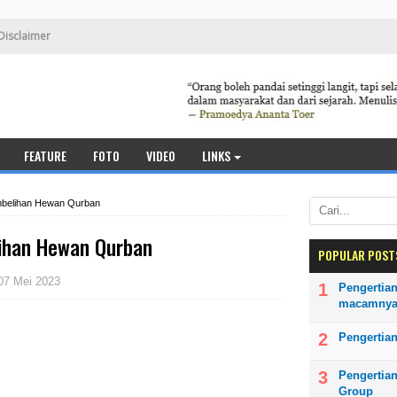
Disclaimer
FEATURE
FOTO
VIDEO
LINKS
mbelihan Hewan Qurban
ihan Hewan Qurban
POPULAR POST
07 Mei 2023
Pengertian
macamny
Pengertian
Pengertia
Group