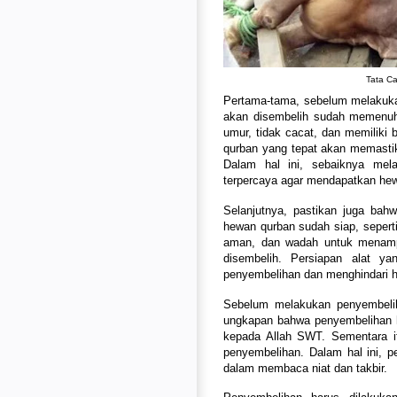
Tata C
Pertama-tama, sebelum melakuka
akan disembelih sudah memenuhi 
umur, tidak cacat, dan memiliki
qurban yang tepat akan memasti
Dalam hal ini, sebaiknya mel
terpercaya agar mendapatkan he
Selanjutnya, pastikan juga bah
hewan qurban sudah siap, sepert
aman, dan wadah untuk menamp
disembelih. Persiapan alat 
penyembelihan dan menghindari ha
Sebelum melakukan penyembeliha
ungkapan bahwa penyembelihan h
kepada Allah SWT. Sementara it
penyembelihan. Dalam hal ini, 
dalam membaca niat dan takbir.