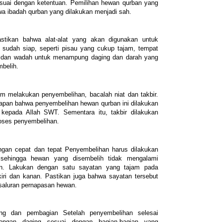
suai dengan ketentuan. Pemilihan hewan qurban yang
a ibadah qurban yang dilakukan menjadi sah.
astikan bahwa alat-alat yang akan digunakan untuk
sudah siap, seperti pisau yang cukup tajam, tempat
 dan wadah untuk menampung daging dan darah yang
mbelih.
um melakukan penyembelihan, bacalah niat dan takbir.
kapan bahwa penyembelihan hewan qurban ini dilakukan
kepada Allah SWT. Sementara itu, takbir dilakukan
roses penyembelihan.
gan cepat dan tepat Penyembelihan harus dilakukan
 sehingga hewan yang disembelih tidak mengalami
han. Lakukan dengan satu sayatan yang tajam pada
kiri dan kanan. Pastikan juga bahwa sayatan tersebut
 saluran pernapasan hewan.
ng dan pembagian Setelah penyembelihan selesai
tongan daging sesuai dengan bagian-bagian yang