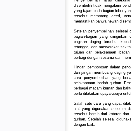
Penyembelihan harus dilakuk
disembelih tidak mengalami pend
yang tajam pada bagian leher yan
tersebut memotong arteri, ve
memastikan bahwa hewan disembel
Setelah penyembelihan selesai 
bagian-bagian yang diinginkan
bagikan daging tersebut kepa
tetangga, dan masyarakat sekita
tujuan dari pelaksanaan ibadah
berbagi dengan sesama dan mem
Hindari pemborosan dalam peng
dan jangan membuang daging yan
cara penyembelihan yang bena
pelaksanaan ibadah qurban. Pr
berbagai macam kuman dan bakter
perlu dilakukan upaya-upaya unt
Salah satu cara yang dapat dil
alat yang digunakan sebelum da
tersebut bersih dari kotoran da
qurban. Setelah selesai digunakan
dengan baik.