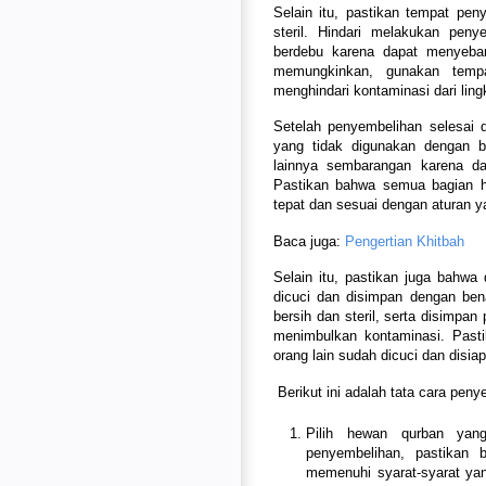
Selain itu, pastikan tempat pe
steril. Hindari melakukan pen
berdebu karena dapat menyebar
memungkinkan, gunakan tempa
menghindari kontaminasi dari ling
Setelah penyembelihan selesai 
yang tidak digunakan dengan 
lainnya sembarangan karena da
Pastikan bahwa semua bagian h
tepat dan sesuai dengan aturan y
Baca juga:
Pengertian Khitbah
Selain itu, pastikan juga bahwa
dicuci dan disimpan dengan ben
bersih dan steril, serta disimpan
menimbulkan kontaminasi. Past
orang lain sudah dicuci dan disia
Berikut ini adalah tata cara pen
Pilih hewan qurban yan
penyembelihan, pastikan
memenuhi syarat-syarat yang