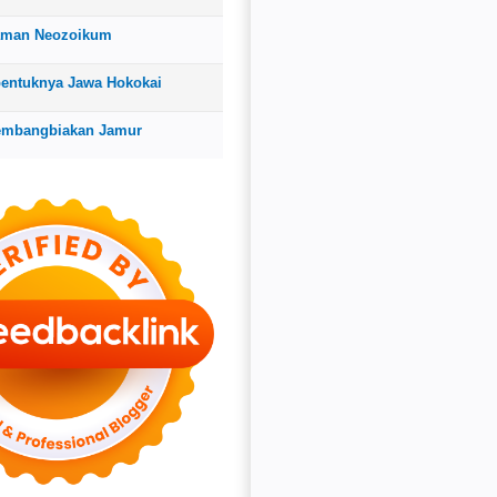
aman Neozoikum
bentuknya Jawa Hokokai
embangbiakan Jamur