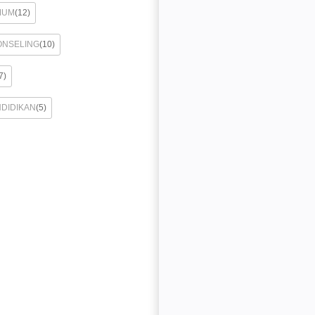
MUM
(12)
ONSELING
(10)
7)
NDIDIKAN
(5)