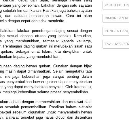
an dengan cepat dan tepat, sehingga hewan yang
PSIKOLOGI U
eritaan yang berlebihan. Lakukan dengan satu sayatan
g sebelah kiri dan kanan. Pastikan juga bahwa sayatan
na, dan saluran pernapasan hewan. Cara ini akan
BIMBINGAN K
ih dengan cepat dan tidak menderita.
dilakukan, lakukan pemotongan daging sesuai dengan
PENGERTIAN
(
 dan sesuai dengan aturan yang berlaku. Kemudian,
da yang membutuhkan, termasuk kepada keluarga,
EVALUASI PE
r. Pembagian daging qurban ini merupakan salah satu
 qurban. Sebagai umat Islam, kita diwajibkan untuk
berikan kepada yang membutuhkan.
gunaan daging hewan qurban. Gunakan dengan bijak
g masih dapat dimanfaatkan. Selain mengetahui tata
r, menjaga kebersihan juga sangat penting dalam
oses penyembelihan hewan qurban dapat menyebarkan
i yang dapat menyebabkan penyakit. Oleh karena itu,
uk menjaga kebersihan selama proses penyembelihan.
akukan adalah dengan membersihkan dan merawat alat-
n sesudah penyembelihan. Pastikan bahwa alat-alat
n bakteri sebelum digunakan untuk menyembelih hewan
, alat-alat tersebut juga harus dicuci dan disterilkan