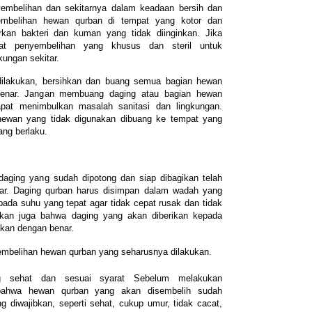
nyembelihan dan sekitarnya dalam keadaan bersih dan
yembelihan hewan qurban di tempat yang kotor dan
kan bakteri dan kuman yang tidak diinginkan. Jika
t penyembelihan yang khusus dan steril untuk
kungan sekitar.
dilakukan, bersihkan dan buang semua bagian hewan
benar. Jangan membuang daging atau bagian hewan
pat menimbulkan masalah sanitasi dan lingkungan.
ewan yang tidak digunakan dibuang ke tempat yang
ang berlaku.
 daging yang sudah dipotong dan siap dibagikan telah
ar. Daging qurban harus disimpan dalam wadah yang
 pada suhu yang tepat agar tidak cepat rusak dan tidak
ikan juga bahwa daging yang akan diberikan kepada
pkan dengan benar.
yembelihan hewan qurban yang seharusnya dilakukan.
g sehat dan sesuai syarat Sebelum melakukan
 bahwa hewan qurban yang akan disembelih sudah
 diwajibkan, seperti sehat, cukup umur, tidak cacat,