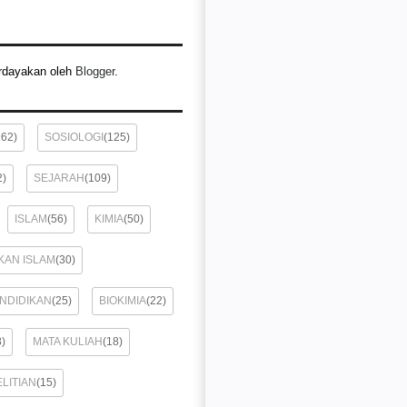
rdayakan oleh
Blogger
.
162)
SOSIOLOGI
(125)
2)
SEJARAH
(109)
ISLAM
(56)
KIMIA
(50)
KAN ISLAM
(30)
ENDIDIKAN
(25)
BIOKIMIA
(22)
8)
MATA KULIAH
(18)
LITIAN
(15)