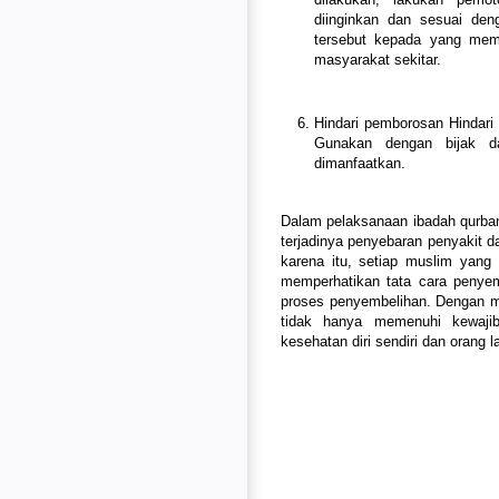
diinginkan dan sesuai den
tersebut kepada yang mem
masyarakat sekitar.
Hindari pemborosan Hindar
Gunakan dengan bijak 
dimanfaatkan.
Dalam pelaksanaan ibadah qurba
terjadinya penyebaran penyakit 
karena itu, setiap muslim yan
memperhatikan tata cara penye
proses penyembelihan. Dengan me
tidak hanya memenuhi kewajib
kesehatan diri sendiri dan orang la