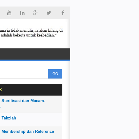
GO
S
 Sterilisasi dan Macam-
a
 Takziah
n Membership dan Reference