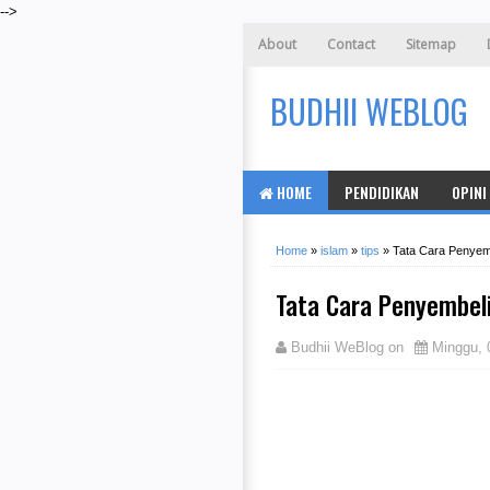
-->
About
Contact
Sitemap
BUDHII WEBLOG
HOME
PENDIDIKAN
OPINI
Home
»
islam
»
tips
»
Tata Cara Penye
Tata Cara Penyembel
Budhii WeBlog
on
Minggu, 