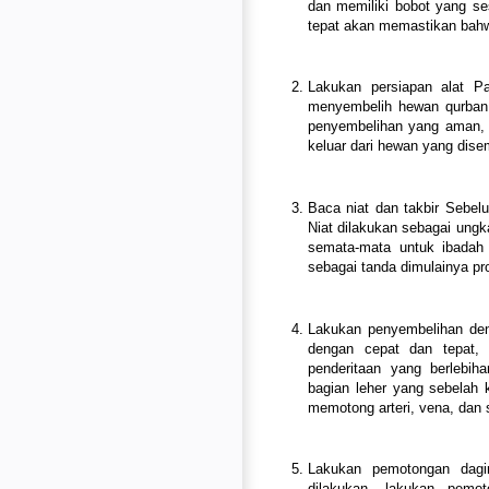
dan memiliki bobot yang se
tepat akan memastikan bahw
Lakukan persiapan alat P
menyembelih hewan qurban 
penyembelihan yang aman,
keluar dari hewan yang dise
Baca niat dan takbir Sebel
Niat dilakukan sebagai ung
semata-mata untuk ibadah 
sebagai tanda dimulainya p
Lakukan penyembelihan den
dengan cepat dan tepat,
penderitaan yang berlebi
bagian leher yang sebelah 
memotong arteri, vena, dan
Lakukan pemotongan dagi
dilakukan, lakukan pemo