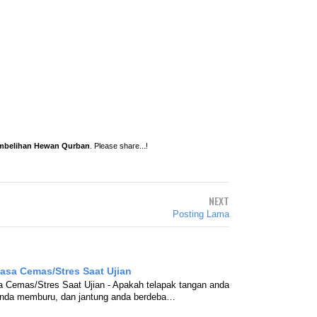
embelihan Hewan Qurban
. Please share...!
NEXT
Posting Lama
asa Cemas/Stres Saat Ujian
 Cemas/Stres Saat Ujian - Apakah telapak tangan anda
 anda memburu, dan jantung anda berdeba…