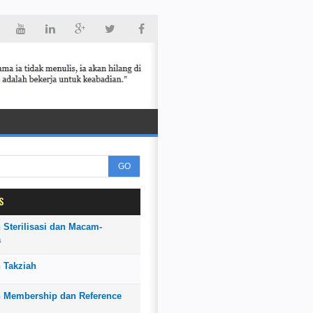
GO
S
 Sterilisasi dan Macam-
a
 Takziah
n Membership dan Reference