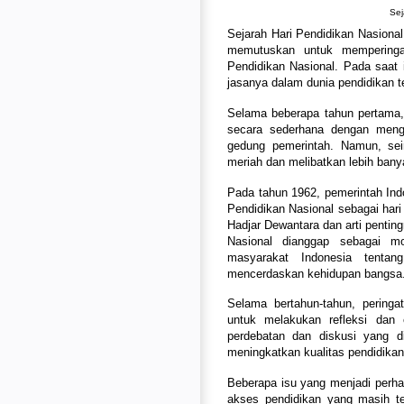
Sej
Sejarah Hari Pendidikan Nasional
memutuskan untuk memperingat
Pendidikan Nasional. Pada saat i
jasanya dalam dunia pendidikan t
Selama beberapa tahun pertama, 
secara sederhana dengan meng
gedung pemerintah. Namun, seir
meriah dan melibatkan lebih bany
Pada tahun 1962, pemerintah In
Pendidikan Nasional sebagai hari 
Hadjar Dewantara dan arti pentin
Nasional dianggap sebagai m
masyarakat Indonesia tentan
mencerdaskan kehidupan bangsa
Selama bertahun-tahun, peringa
untuk melakukan refleksi dan 
perdebatan dan diskusi yang d
meningkatkan kualitas pendidikan
Beberapa isu yang menjadi perha
akses pendidikan yang masih te