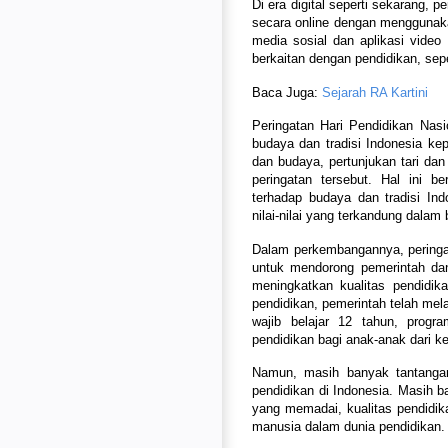
Di era digital seperti sekarang, 
secara online dengan menggunakan 
media sosial dan aplikasi vide
berkaitan dengan pendidikan, sepe
Baca Juga:
Sejarah RA Kartini
Peringatan Hari Pendidikan Nasi
budaya dan tradisi Indonesia ke
dan budaya, pertunjukan tari da
peringatan tersebut. Hal ini b
terhadap budaya dan tradisi I
nilai-nilai yang terkandung dalam
Dalam perkembangannya, peringa
untuk mendorong pemerintah dan
meningkatkan kualitas pendidik
pendidikan, pemerintah telah mel
wajib belajar 12 tahun, progr
pendidikan bagi anak-anak dari 
Namun, masih banyak tantangan
pendidikan di Indonesia. Masih 
yang memadai, kualitas pendidi
manusia dalam dunia pendidikan.