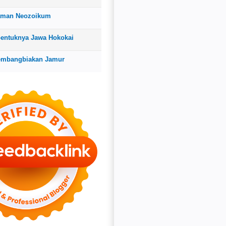
aman Neozoikum
bentuknya Jawa Hokokai
embangbiakan Jamur