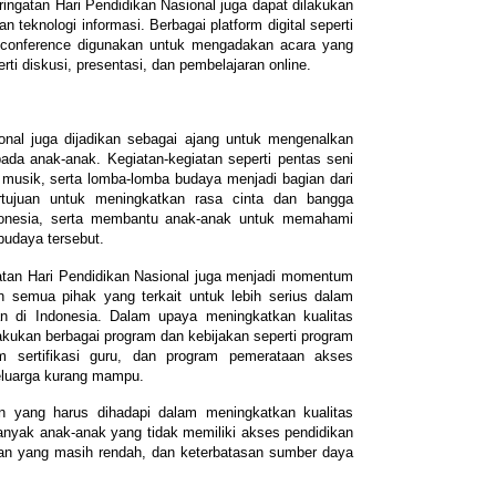
peringatan Hari Pendidikan Nasional juga dapat dilakukan
teknologi informasi. Berbagai platform digital seperti
o conference digunakan untuk mengadakan acara yang
rti diskusi, presentasi, dan pembelajaran online.
onal juga dijadikan sebagai ajang untuk mengenalkan
pada anak-anak. Kegiatan-kegiatan seperti pentas seni
n musik, serta lomba-lomba budaya menjadi bagian dari
ertujuan untuk meningkatkan rasa cinta dan bangga
ndonesia, serta membantu anak-anak untuk memahami
 budaya tersebut.
tan Hari Pendidikan Nasional juga menjadi momentum
 semua pihak yang terkait untuk lebih serius dalam
an di Indonesia. Dalam upaya meningkatkan kualitas
akukan berbagai program dan kebijakan seperti program
am sertifikasi guru, dan program pemerataan akses
keluarga kurang mampu.
 yang harus dihadapi dalam meningkatkan kualitas
banyak anak-anak yang tidak memiliki akses pendidikan
kan yang masih rendah, dan keterbatasan sumber daya