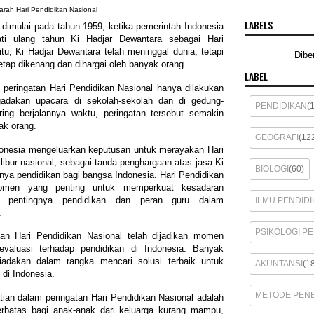
arah Hari Pendidikan Nasional
LABELS
 dimulai pada tahun 1959, ketika pemerintah Indonesia
i ulang tahun Ki Hadjar Dewantara sebagai Hari
tu, Ki Hadjar Dewantara telah meninggal dunia, tetapi
Dibe
etap dikenang dan dihargai oleh banyak orang.
LABEL
peringatan Hari Pendidikan Nasional hanya dilakukan
adakan upacara di sekolah-sekolah dan di gedung-
PENDIDIKAN
(
ing berjalannya waktu, peringatan tersebut semakin
ak orang.
GEOGRAFI
(12
donesia mengeluarkan keputusan untuk merayakan Hari
libur nasional, sebagai tanda penghargaan atas jasa Ki
BIOLOGI
(60)
gnya pendidikan bagi bangsa Indonesia. Hari Pendidikan
omen yang penting untuk memperkuat kesadaran
g pentingnya pendidikan dan peran guru dalam
ILMU PENDIDI
.
PSIKOLOGI P
tan Hari Pendidikan Nasional telah dijadikan momen
evaluasi terhadap pendidikan di Indonesia. Banyak
iadakan dalam rangka mencari solusi terbaik untuk
AKUNTANSI
(1
 di Indonesia.
METODE PENE
tian dalam peringatan Hari Pendidikan Nasional adalah
rbatas bagi anak-anak dari keluarga kurang mampu,