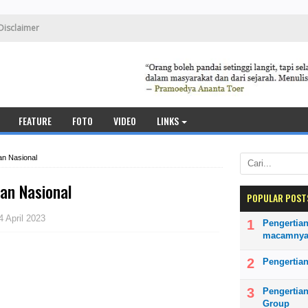
Disclaimer
FEATURE
FOTO
VIDEO
LINKS
an Nasional
kan Nasional
POPULAR POST
4 April 2023
Pengertian
macamny
Pengertian
Pengertia
Group