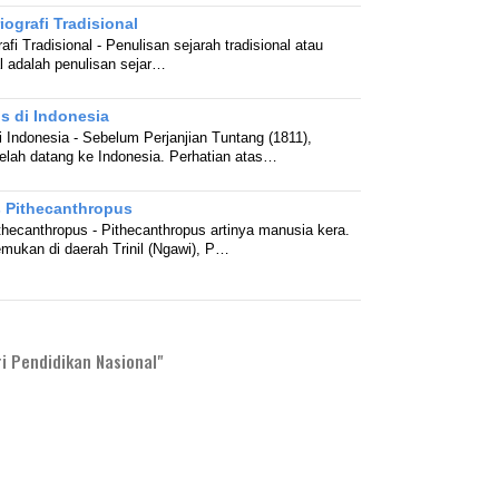
iografi Tradisional
afi Tradisional - Penulisan sejarah tradisional atau
al adalah penulisan sejar…
s di Indonesia
i Indonesia - Sebelum Perjanjian Tuntang (1811),
telah datang ke Indonesia. Perhatian atas…
is Pithecanthropus
Pithecanthropus - Pithecanthropus artinya manusia kera.
emukan di daerah Trinil (Ngawi), P…
i Pendidikan Nasional"