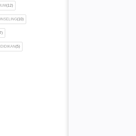
MUM
(12)
ONSELING
(10)
7)
NDIDIKAN
(5)