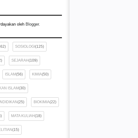
rdayakan oleh
Blogger
.
162)
SOSIOLOGI
(125)
2)
SEJARAH
(109)
ISLAM
(56)
KIMIA
(50)
KAN ISLAM
(30)
ENDIDIKAN
(25)
BIOKIMIA
(22)
8)
MATA KULIAH
(18)
LITIAN
(15)