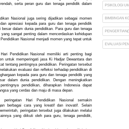
 rendah, serta peran guru dan tenaga pendidik dalam
PSIKOLOGI U
.
BIMBINGAN K
didikan Nasional juga sering dijadikan sebagai momen
an apresiasi kepada para guru dan tenaga pendidik
i besar dalam dunia pendidikan. Para guru dan tenaga
PENGERTIAN
(
k yang sangat penting dalam mencerdaskan kehidupan
i Pendidikan Nasional menjadi momen yang tepat untuk
EVALUASI PE
Hari Pendidikan Nasional memiliki arti penting bagi
n untuk memperingati jasa Ki Hadjar Dewantara dan
 tentang pentingnya pendidikan. Peringatan tersebut
elakukan evaluasi dan refleksi terhadap pendidikan di
nghargaan kepada para guru dan tenaga pendidik yang
esar dalam dunia pendidikan. Dengan meningkat
kan
pentingnya pendidikan, diharapkan Indonesia dapat
angsa yang cerdas dan maju di masa depan.
 peringatan Hari Pendidikan Nasional semakin
n berbagai cara yang kreatif dan inovatif. Selain
emerintah, peringatan tersebut juga dilakukan melalui
lainnya yang diikuti oleh para guru, tenaga pendidik,