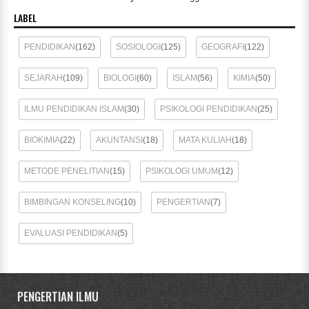
LABEL
PENDIDIKAN
(162)
SOSIOLOGI
(125)
GEOGRAFI
(122)
SEJARAH
(109)
BIOLOGI
(60)
ISLAM
(56)
KIMIA
(50)
ILMU PENDIDIKAN ISLAM
(30)
PSIKOLOGI PENDIDIKAN
(25)
BIOKIMIA
(22)
AKUNTANSI
(18)
MATA KULIAH
(18)
METODE PENELITIAN
(15)
PSIKOLOGI UMUM
(12)
BIMBINGAN KONSELING
(10)
PENGERTIAN
(7)
EVALUASI PENDIDIKAN
(5)
PENGERTIAN ILMU