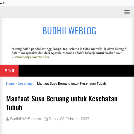
-->
BUDHII WEBLOG
MENU
Home
»
kesehatan
»
Manfaat Susu Beruang untuk Kesehatan Tubuh
Manfaat Susu Beruang untuk Kesehatan
Tubuh
Budhii WeBlog
on
Rabu, 08 Februari 2023