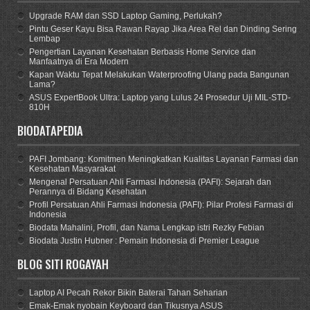
Upgrade RAM dan SSD Laptop Gaming, Perlukah?
Pintu Geser Kayu Bisa Rawan Rayap Jika Area Rel dan Dinding Sering
Lembap
Pengertian Layanan Kesehatan Berbasis Home Service dan
Manfaatnya di Era Modern
Kapan Waktu Tepat Melakukan Waterproofing Ulang pada Bangunan
Lama?
ASUS ExpertBook Ultra: Laptop yang Lulus 24 Prosedur Uji MIL-STD-
810H
BIODATAPEDIA
PAFI Jombang: Komitmen Meningkatkan Kualitas Layanan Farmasi dan
Kesehatan Masyarakat
Mengenal Persatuan Ahli Farmasi Indonesia (PAFI): Sejarah dan
Perannya di Bidang Kesehatan
Profil Persatuan Ahli Farmasi Indonesia (PAFI): Pilar Profesi Farmasi di
Indonesia
Biodata Mahalini, Profil, dan Nama Lengkap istri Rezky Febian
Biodata Justin Hubner : Pemain Indonesia di Premier League
BLOG SITI ROGAYAH
Laptop AI Pecah Rekor Bikin Baterai Tahan Seharian
Emak-Emak nyobain Keyboard dan Tikusnya ASUS