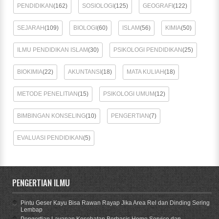
PENDIDIKAN
(162)
SOSIOLOGI
(125)
GEOGRAFI
(122)
SEJARAH
(109)
BIOLOGI
(60)
ISLAM
(56)
KIMIA
(50)
ILMU PENDIDIKAN ISLAM
(30)
PSIKOLOGI PENDIDIKAN
(25)
BIOKIMIA
(22)
AKUNTANSI
(18)
MATA KULIAH
(18)
METODE PENELITIAN
(15)
PSIKOLOGI UMUM
(12)
BIMBINGAN KONSELING
(10)
PENGERTIAN
(7)
EVALUASI PENDIDIKAN
(5)
PENGERTIAN ILMU
Pintu Geser Kayu Bisa Rawan Rayap Jika Area Rel dan Dinding Sering
Lembap
Pengertian Layanan Kesehatan Berbasis Home Service dan