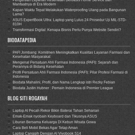
Manfaatnya di Era Modern
Kapan Waktu Tepat Melakukan Waterproofing Ulang pada Bangunan
Lama?
ASUS ExpertBook Ultra: Laptop yang Lulus 24 Prosedur Uji MIL-STD-
810H
Transformasi Digital: Kenapa Bisnis Perlu Punya Website Sendiri?
BIODATAPEDIA
PAFI Jombang: Komitmen Meningkatkan Kualitas Layanan Farmasi dan
Kesehatan Masyarakat
Mengenal Persatuan Ahli Farmasi Indonesia (PAFI): Sejarah dan
Perannya di Bidang Kesehatan
Profil Persatuan Ahli Farmasi Indonesia (PAFI): Pilar Profesi Farmasi di
Indonesia
Biodata Mahalini, Profil, dan Nama Lengkap istri Rezky Febian
Biodata Justin Hubner : Pemain Indonesia di Premier League
BLOG SITI ROGAYAH
Laptop AI Pecah Rekor Bikin Baterai Tahan Seharian
Emak-Emak nyobain Keyboard dan Tikusnya ASUS
Liburan Bersama Keluarga Di Kebun Wisata Gowa
Cara Beli Mobil Bekas Agar Tetap Aman
Laptop Canggih Dengan AI Vivobook S14