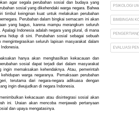
kan agar segala perubahan sosial dan budaya yang
PSIKOLOGI U
perubahan sosial yang dikehendaki warga negara. Bahwa
iri timbul keinginan kuat untuk melakukan perubahan
bernegara. Perubahan dalam bingkai semacam ini akan
BIMBINGAN K
yaan yang bagus, karena mampu merangkum seluruh
 Apalagi Indonesia adalah negara yang plural, di mana
PENGERTIAN
(
ma hidup di sini. Perubahan sosial sebagai sebuah
mengintegrasikan seluruh lapisan masyarakat dalam
 Indonesia.
EVALUASI PE
ipaksakan hanya akan menghasilkan kekacauan dan
perubahan sosial dapat terjadi dari dalam masyarakat
ng ingin memaksakan kehendaknya. Atau, pemerintah
ri kehidupan warga negaranya. Pemaksaan perubahan
geri, terutama dari negara-negara adikuasa dengan
ang ingin diwujudkan di negara Indonesia.
menimbulkan kekacauan atau disintegrasi sosial akan
awah ini. Uraian akan mencoba menjawab pertanyaan
sosial dan upaya mengatasinya.