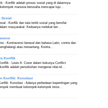
ik - Konflik adalah proses sosial yang di dalamnya
u kelompok manusia berusaha mencapai tuju…
 Sosial
al - Konflik dan tata tertib sosial yang bersifat
a dalam masyarakat. Keduanya melekat ber…
avensi
si - Kontravensi berasal dari bahasa Latin, contra dan
 menghalangi atau menantang. Kontra…
a Konflik
onflik - Leuis A. Coser dalam bukunya Conflict
onflik adalah perselisihan mengenai nilai-nil…
n Konflik: Konsilasi
onflik: Konsilasi - Adanya perbedaan kepentingan yang
elompok membuat kelompok-kelompok terse…