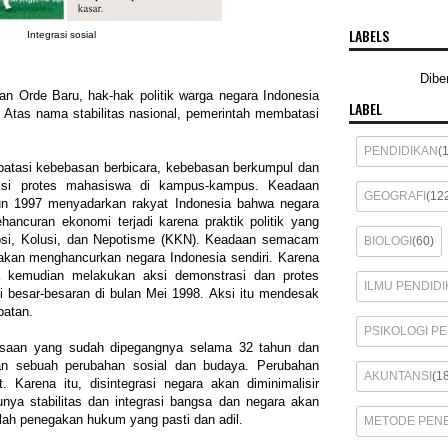
LABELS
Integrasi sosial
Dibe
n Orde Baru, hak-hak politik warga negara Indonesia
LABEL
i. Atas nama stabilitas nasional, pemerintah membatasi
PENDIDIKAN
(
atasi kebebasan berbicara, kebebasan berkumpul dan
aksi protes mahasiswa di kampus-kampus. Keadaan
GEOGRAFI
(12
un 1997 menyadarkan rakyat Indonesia bahwa negara
hancuran ekonomi terjadi karena praktik politik yang
psi, Kolusi, dan Nepotisme (KKN). Keadaan semacam
BIOLOGI
(60)
tu akan menghancurkan negara Indonesia sendiri. Karena
a kemudian melakukan aksi demonstrasi dan protes
ILMU PENDIDI
 besar-besaran di bulan Mei 1998. Aksi itu mendesak
batan.
PSIKOLOGI P
asaan yang sudah dipegangnya selama 32 tahun dan
kan sebuah perubahan sosial dan budaya. Perubahan
AKUNTANSI
(1
 Karena itu, disintegrasi negara akan diminimalisir
nya stabilitas dan integrasi bangsa dan negara akan
lah penegakan hukum yang pasti dan adil.
METODE PENE