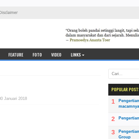
Disclaimer
FEATURE
FOTO
VIDEO
LINKS
POPULAR POST
30 Januari 2018
Pengertian
macamny
Pengertian
Pengertia
Group