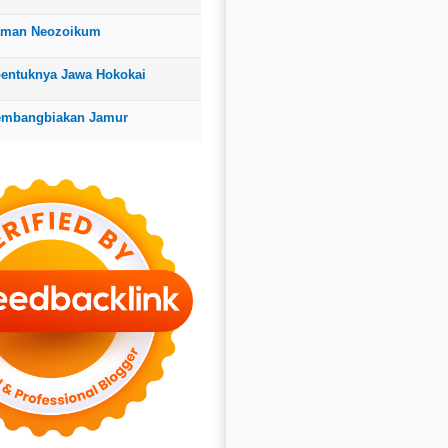
aman Neozoikum
bentuknya Jawa Hokokai
embangbiakan Jamur