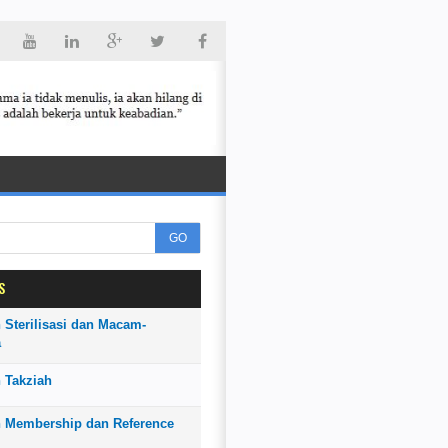
GO
S
 Sterilisasi dan Macam-
a
 Takziah
n Membership dan Reference