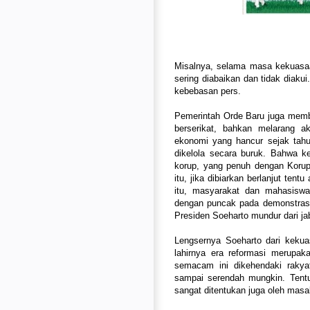
Misalnya, selama masa kekuasaa
sering diabaikan dan tidak diaku
kebebasan pers.
Pemerintah Orde Baru juga memb
berserikat, bahkan melarang 
ekonomi yang hancur sejak tah
dikelola secara buruk. Bahwa ke
korup, yang penuh dengan Koru
itu, jika dibiarkan berlanjut ten
itu, masyarakat dan mahasisw
dengan puncak pada demonstrasi
Presiden Soeharto mundur dari ja
Lengsernya Soeharto dari keku
lahirnya era reformasi merupa
semacam ini dikehendaki rakyat.
sampai serendah mungkin. Tentu
sangat ditentukan juga oleh masa