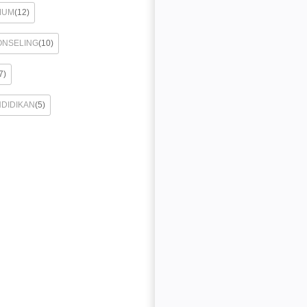
MUM
(12)
ONSELING
(10)
7)
NDIDIKAN
(5)