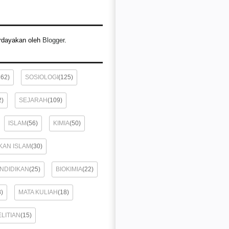
rdayakan oleh
Blogger
.
162)
SOSIOLOGI
(125)
2)
SEJARAH
(109)
ISLAM
(56)
KIMIA
(50)
KAN ISLAM
(30)
ENDIDIKAN
(25)
BIOKIMIA
(22)
8)
MATA KULIAH
(18)
LITIAN
(15)