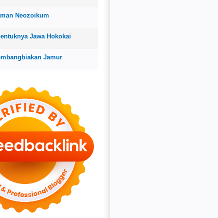
aman Neozoikum
bentuknya Jawa Hokokai
embangbiakan Jamur