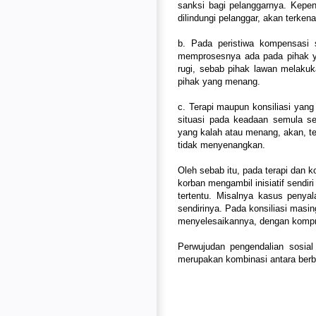
sanksi bagi pelanggarnya. Kepen
dilindungi pelanggar, akan terkena
b. Pada peristiwa kompensasi s
memprosesnya ada pada pihak ya
rugi, sebab pihak lawan melakuk
pihak yang menang.
c. Terapi maupun konsiliasi yang
situasi pada keadaan semula se
yang kalah atau menang, akan, t
tidak menyenangkan.
Oleh sebab itu, pada terapi dan k
korban mengambil inisiatif sendir
tertentu. Misalnya kasus penya
sendirinya. Pada konsiliasi mas
menyelesaikannya, dengan kompr
Perwujudan pengendalian sosial t
merupakan kombinasi antara berba