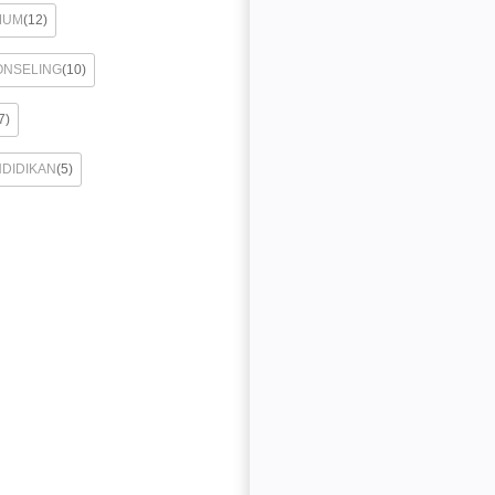
MUM
(12)
ONSELING
(10)
7)
NDIDIKAN
(5)