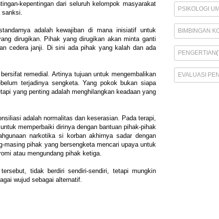
tingan-kepentingan dari seluruh kelompok masyarakat
PSIKOLOGI U
 sanksi.
tandarnya adalah kewajiban di mana inisiatif untuk
BIMBINGAN K
ng dirugikan. Pihak yang dirugikan akan minta ganti
an cedera janji. Di sini ada pihak yang kalah dan ada
PENGERTIAN
(
 bersifat remedial. Artinya tujuan untuk mengembalikan
EVALUASI PE
belum terjadinya sengketa. Yang pokok bukan siapa
etapi yang penting adalah menghilangkan keadaan yang
onsiliasi adalah normalitas dan keserasian. Pada terapi,
i untuk memperbaiki dirinya dengan bantuan pihak-pihak
lahgunaan narkotika si korban akhirnya sadar dengan
ing-masing pihak yang bersengketa mencari upaya untuk
omi atau mengundang pihak ketiga.
ersebut, tidak berdiri sendiri-sendiri, tetapi mungkin
gai wujud sebagai alternatif.