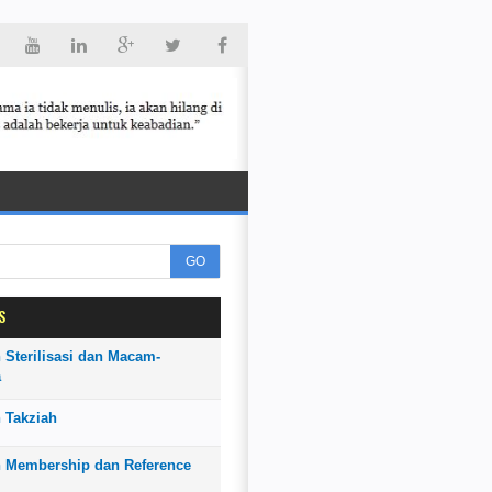
GO
S
 Sterilisasi dan Macam-
a
 Takziah
n Membership dan Reference