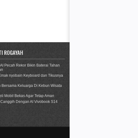
TI ROGAYAH
AI Pecah Rekor Bikin Baterai Tahan
an
mak nyobain Keyboard dan Tikusnya
n Bersama Keluarga Di Kebun Wisata
eli Mobil Bekas Agar Tetap Aman
 Canggih Dengan AI Vivobook S14