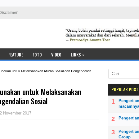
Disclaimer
FEATURE
FOTO
VIDEO
LINKS
rgunakan untuk Melaksanakan Aturan Sosial dan Pengendalian
POPULAR POST
rgunakan untuk Melaksanakan
ngendalian Sosial
Pengertian
macamny
02 November 2017
Pengertian
Pengertia
Group