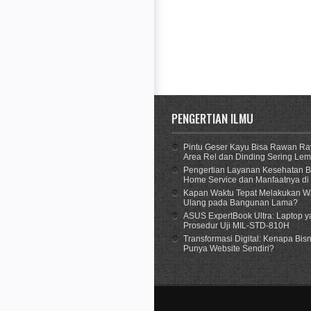
PENGERTIAN ILMU
Pintu Geser Kayu Bisa Rawan Ra
Area Rel dan Dinding Sering Le
Pengertian Layanan Kesehatan B
Home Service dan Manfaatnya di
Kapan Waktu Tepat Melakukan Wa
Ulang pada Bangunan Lama?
ASUS ExpertBook Ultra: Laptop y
Prosedur Uji MIL-STD-810H
Transformasi Digital: Kenapa Bisn
Punya Website Sendiri?