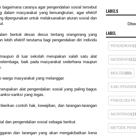
h bagaimana caranya agar pengendalian sosial tersebut
LABELS
 dalam masyarakat yang bersangkutan, agar efektif
ang dipergunakan untuk melaksanakan aturan sosial dan
ut.
Dibe
LABEL
alam bentuk desas desus tentang orangorang yang
lebih efektif terutama bagi pengendalian diri individu
PENDIDIKAN
(
 maupun di luar sekolah merupakan salah satu alat
GEOGRAFI
(12
 melembaga, baik pada masyarakat sederhana maupun
s.
BIOLOGI
(60)
ap warga masyarakat yang melanggar.
ILMU PENDIDI
merupakan alat pengendalian sosial yang paling bagus
sanksi-sanksi yang tegas.
PSIKOLOGI P
berikan contoh hak, kewajiban, dan larangan-larangan
AKUNTANSI
(1
al dan pengendalian sosial sebagai berikut.
METODE PENE
ggaran dan larangan yang akan mengakibatkan kena