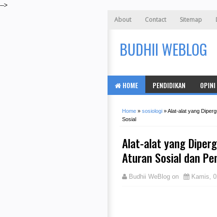
-->
About
Contact
Sitemap
BUDHII WEBLOG
HOME
PENDIDIKAN
OPINI
Home
»
sosiologi
»
Alat-alat yang Dipe
Sosial
Alat-alat yang Dipe
Aturan Sosial dan Pe
Budhii WeBlog
on
Kamis, 