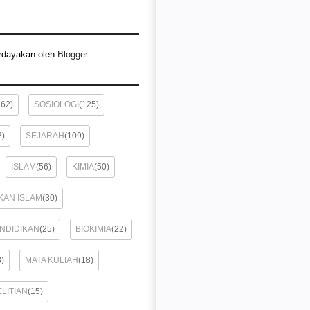
rdayakan oleh
Blogger
.
162)
SOSIOLOGI
(125)
2)
SEJARAH
(109)
ISLAM
(56)
KIMIA
(50)
KAN ISLAM
(30)
ENDIDIKAN
(25)
BIOKIMIA
(22)
8)
MATA KULIAH
(18)
LITIAN
(15)