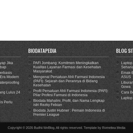
BIODATAPEDIA
BLOG SI
yap Jika
PAFI Jombang: Komitmen Meningkatkan
Laptop 
mbap
Kualitas Layanan Farmasi dan Kesehatan
Sehari
Masyarakat
erbasis
Emak-E
 Era Modern
Mengenal Persatuan Ahli Farmasi Indonesia
ASUS
(PAFI): Sejarah dan Perannya di Bidang
terproofing
Libura
Kesehatan
Gowa
Profil Persatuan Ahli Farmasi Indonesia (PAFI):
ang Lulus 24
Cara B
Pilar Profesi Farmasi di Indonesia
Laptop
Biodata Mahalini, Profil, dan Nama Lengkap
is Perlu
istri Rezky Febian
Biodata Justin Hubner : Pemain Indonesia di
Premier League
Copyright ©
2026
Budhii WeBlog
. All rights reserved. Template by
Romeltea Media