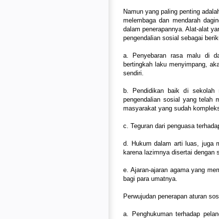
Namun yang paling penting adala
melembaga dan mendarah daging
dalam penerapannya. Alat-alat y
pengendalian sosial sebagai berik
a. Penyebaran rasa malu di d
bertingkah laku menyimpang, akan 
sendiri.
b. Pendidikan baik di sekolah
pengendalian sosial yang telah
masyarakat yang sudah komplek
c. Teguran dari penguasa terhad
d. Hukum dalam arti luas, juga 
karena lazimnya disertai dengan 
e. Ajaran-ajaran agama yang mem
bagi para umatnya.
Perwujudan penerapan aturan sosi
a. Penghukuman terhadap pelan