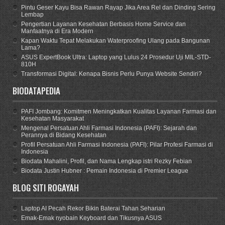
Pintu Geser Kayu Bisa Rawan Rayap Jika Area Rel dan Dinding Sering
Lembap
Pengertian Layanan Kesehatan Berbasis Home Service dan
Manfaatnya di Era Modern
Kapan Waktu Tepat Melakukan Waterproofing Ulang pada Bangunan
Lama?
ASUS ExpertBook Ultra: Laptop yang Lulus 24 Prosedur Uji MIL-STD-
810H
Transformasi Digital: Kenapa Bisnis Perlu Punya Website Sendiri?
BIODATAPEDIA
PAFI Jombang: Komitmen Meningkatkan Kualitas Layanan Farmasi dan
Kesehatan Masyarakat
Mengenal Persatuan Ahli Farmasi Indonesia (PAFI): Sejarah dan
Perannya di Bidang Kesehatan
Profil Persatuan Ahli Farmasi Indonesia (PAFI): Pilar Profesi Farmasi di
Indonesia
Biodata Mahalini, Profil, dan Nama Lengkap istri Rezky Febian
Biodata Justin Hubner : Pemain Indonesia di Premier League
BLOG SITI ROGAYAH
Laptop AI Pecah Rekor Bikin Baterai Tahan Seharian
Emak-Emak nyobain Keyboard dan Tikusnya ASUS