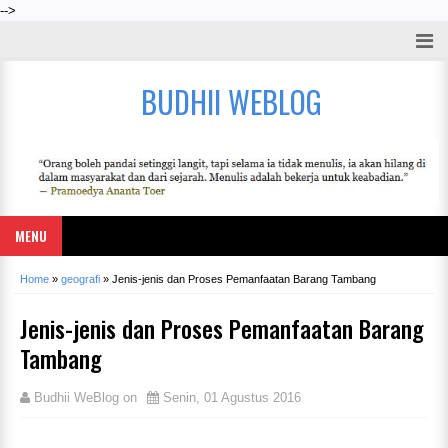
-->
BUDHII WEBLOG
MENU
Home
»
geografi
»
Jenis-jenis dan Proses Pemanfaatan Barang Tambang
Jenis-jenis dan Proses Pemanfaatan Barang
Tambang
Budhii WeBlog
on
Senin, 01 Agustus 2016