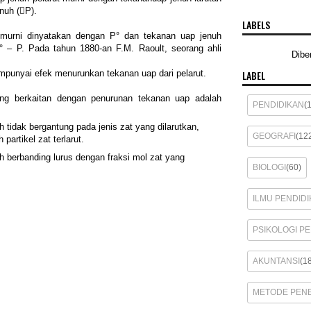
uh (􀀧P).
LABELS
 murni dinyatakan dengan P° dan tekanan uap jenuh
° – P. Pada tahun 1880-an F.M. Raoult, seorang ahli
Dibe
LABEL
mpunyai efek menurunkan tekanan uap dari pelarut.
ng berkaitan dengan penurunan tekanan uap adalah
PENDIDIKAN
(
 tidak bergantung pada jenis zat yang dilarutkan,
GEOGRAFI
(12
partikel zat terlarut.
 berbanding lurus dengan fraksi mol zat yang
BIOLOGI
(60)
ILMU PENDIDI
PSIKOLOGI P
AKUNTANSI
(1
METODE PENE