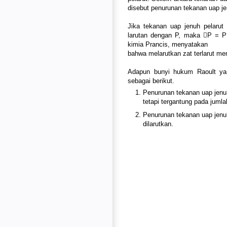
disebut penurunan tekanan uap jen
Jika tekanan uap jenuh pelarut
larutan dengan P, maka 􀀧P = P
kimia Prancis, menyatakan
bahwa melarutkan zat terlarut me
Adapun bunyi hukum Raoult ya
sebagai berikut.
Penurunan tekanan uap jenuh
tetapi tergantung pada jumlah 
Penurunan tekanan uap jenuh
dilarutkan.