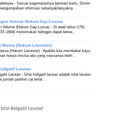
deleyev - Sesuai kegemarannya bermain kartu, Dimitri
 mengumpulkan informasi sebanyakbanyakny…
ngan Volume Hukum Gay-Lussac
 Volume (Hukum Gay-Lussac - Di awal tahun 1781
1733–1804) menemukan hidrogen dapat berea…
 Massa (Hukum Lavoisier)
ssa (Hukum Lavoisier) - Apabila kita membakar kayu,
ran hanya tersisa abu yang massanya lebih…
Koligatif Larutan
atif Larutan - Sifat koligatif larutan adalah sifat larutan
 jumlah partikel zat terlar…
ifat Koligatif Larutan"