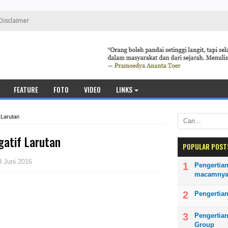
Disclaimer
FEATURE
FOTO
VIDEO
LINKS
f Larutan
gatif Larutan
POPULAR POST
8 Juni 2016
Pengertian
macamny
Pengertian
Pengertia
Group