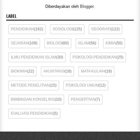
Diberdayakan oleh
Blogger
.
LABEL
PENDIDIKAN
(162)
SOSIOLOGI
(125)
GEOGRAFI
(122)
SEJARAH
(109)
BIOLOGI
(60)
ISLAM
(56)
KIMIA
(50)
ILMU PENDIDIKAN ISLAM
(30)
PSIKOLOGI PENDIDIKAN
(25)
BIOKIMIA
(22)
AKUNTANSI
(18)
MATA KULIAH
(18)
METODE PENELITIAN
(15)
PSIKOLOGI UMUM
(12)
BIMBINGAN KONSELING
(10)
PENGERTIAN
(7)
EVALUASI PENDIDIKAN
(5)