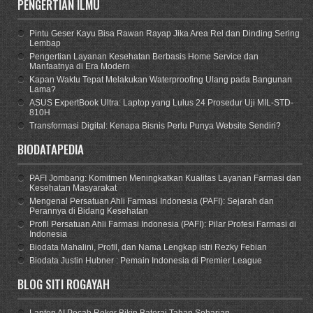
PENGERTIAN ILMU
Pintu Geser Kayu Bisa Rawan Rayap Jika Area Rel dan Dinding Sering
Lembap
Pengertian Layanan Kesehatan Berbasis Home Service dan
Manfaatnya di Era Modern
Kapan Waktu Tepat Melakukan Waterproofing Ulang pada Bangunan
Lama?
ASUS ExpertBook Ultra: Laptop yang Lulus 24 Prosedur Uji MIL-STD-
810H
Transformasi Digital: Kenapa Bisnis Perlu Punya Website Sendiri?
BIODATAPEDIA
PAFI Jombang: Komitmen Meningkatkan Kualitas Layanan Farmasi dan
Kesehatan Masyarakat
Mengenal Persatuan Ahli Farmasi Indonesia (PAFI): Sejarah dan
Perannya di Bidang Kesehatan
Profil Persatuan Ahli Farmasi Indonesia (PAFI): Pilar Profesi Farmasi di
Indonesia
Biodata Mahalini, Profil, dan Nama Lengkap istri Rezky Febian
Biodata Justin Hubner : Pemain Indonesia di Premier League
BLOG SITI ROGAYAH
Laptop AI Pecah Rekor Bikin Baterai Tahan Seharian