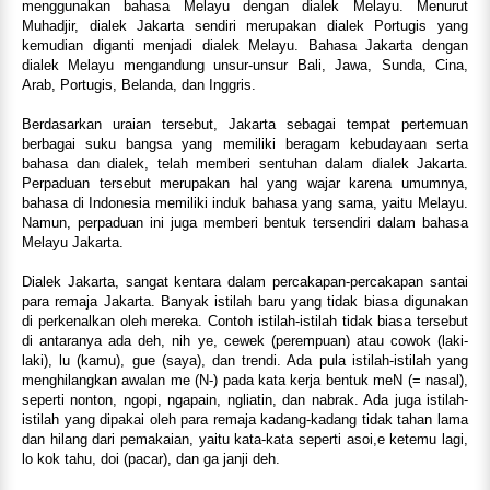
menggunakan bahasa Melayu dengan dialek Melayu. Menurut
Muhadjir, dialek Jakarta sendiri merupakan dialek Portugis yang
kemudian diganti menjadi dialek Melayu. Bahasa Jakarta dengan
dialek Melayu mengandung unsur-unsur Bali, Jawa, Sunda, Cina,
Arab, Portugis, Belanda, dan Inggris.
Berdasarkan uraian tersebut, Jakarta sebagai tempat pertemuan
berbagai suku bangsa yang memiliki beragam kebudayaan serta
bahasa dan dialek, telah memberi sentuhan dalam dialek Jakarta.
Perpaduan tersebut merupakan hal yang wajar karena umumnya,
bahasa di Indonesia memiliki induk bahasa yang sama, yaitu Melayu.
Namun, perpaduan ini juga memberi bentuk tersendiri dalam bahasa
Melayu Jakarta.
Dialek Jakarta, sangat kentara dalam percakapan-percakapan santai
para remaja Jakarta. Banyak istilah baru yang tidak biasa digunakan
di perkenalkan oleh mereka. Contoh istilah-istilah tidak biasa tersebut
di antaranya ada deh, nih ye, cewek (perempuan) atau cowok (laki-
laki), lu (kamu), gue (saya), dan trendi. Ada pula istilah-istilah yang
menghilangkan awalan me (N-) pada kata kerja bentuk meN (= nasal),
seperti nonton, ngopi, ngapain, ngliatin, dan nabrak. Ada juga istilah-
istilah yang dipakai oleh para remaja kadang-kadang tidak tahan lama
dan hilang dari pemakaian, yaitu kata-kata seperti asoi,e ketemu lagi,
lo kok tahu, doi (pacar), dan ga janji deh.