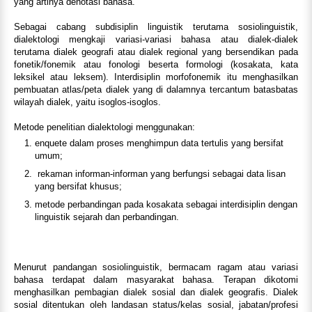
yang artinya denotasi bahasa.
Sebagai cabang subdisiplin linguistik terutama sosiolinguistik,
dialektologi mengkaji variasi-variasi bahasa atau dialek-dialek
terutama dialek geografi atau dialek regional yang bersendikan pada
fonetik/fonemik atau fonologi beserta formologi (kosakata, kata
leksikel atau leksem). Interdisiplin morfofonemik itu menghasilkan
pembuatan atlas/peta dialek yang di dalamnya tercantum batasbatas
wilayah dialek, yaitu isoglos-isoglos.
Metode penelitian dialektologi menggunakan:
enquete dalam proses menghimpun data tertulis yang bersifat
umum;
rekaman informan-informan yang berfungsi sebagai data lisan
yang bersifat khusus;
metode perbandingan pada kosakata sebagai interdisiplin dengan
linguistik sejarah dan perbandingan.
Menurut pandangan sosiolinguistik, bermacam ragam atau variasi
bahasa terdapat dalam masyarakat bahasa. Terapan dikotomi
menghasilkan pembagian dialek sosial dan dialek geografis. Dialek
sosial ditentukan oleh landasan status/kelas sosial, jabatan/profesi