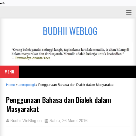
-->
BUDHII WEBLOG
MENU
Home
»
antropologi
»
Penggunaan Bahasa dan Dialek dalam Masyarakat
Penggunaan Bahasa dan Dialek dalam
Masyarakat
Budhii WeBlog
on
Sabtu, 26 Maret 2016