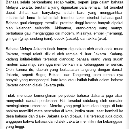
Bahasa selalu berkembang setiap waktu, seperti juga dalam bahasa
Melayu Jakarta, terutama yang digunakan para remaja. Hal tersebut
dapat dilihat dari banyaknya istilah baru yang menggantikan
istilahistilah lama. Istilah-istilah tersebut lazim disebut bahasa gaul.
Bahasa gaul dianggap memiliki prestise tinggi karena banyak dipakai
oleh kalangan selebritis. Akibatnya, orang-orang yang mampu
berbahasa gaul menganggap diri modern. Misalnya, ember (memang),
gilingan (gila), sindang (sini), cucok (cocok), dan akika (aku).
Bahasa Melayu Jakarta tidak hanya digunakan oleh anak-anak muda
Jakarta, tetapi relatif diikuti oleh remaja di luar Jakarta. Kadang-
kadang istilah-istilah tersebut dianggap bahasa orang yang sudah
modern atau maju sehingga memberikan nilai kebanggaan ter sendiri.
Oleh karena itu, daerah yang berbatasan langsung dengan daerah
Jakarta, seperti Bogor, Bekasi, dan Tangerang, para remaja nya
banyak yang mengadopsi kata-kata atau istilah-istilah dalam bahasa
Jakarta dengan dialek Jakarta pula.
Tidak menutup kemungkinan penyebab bahasa Jakarta juga akan
menyentuh daerah perdesaan. Hal tersebut didukung oleh semakin
meningkatnya urbanisasi. Mereka yang pergi kemudian tinggal di kota
bahkan memiliki mata pencarian di kota, ketika suatu saat kembali ke
desa bahasa dan dialek Jakarta akan dibawa. Hal tersebut juga dipicu
anggapan bahwa bahasa dan dialek Jakarta memiliki nilai kebanggaan
yang tinggi.