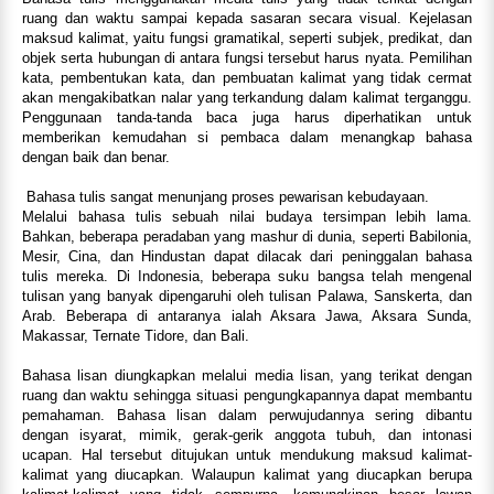
ruang dan waktu sampai kepada sasaran secara visual. Kejelasan
maksud kalimat, yaitu fungsi gramatikal, seperti subjek, predikat, dan
objek serta hubungan di antara fungsi tersebut harus nyata. Pemilihan
kata, pembentukan kata, dan pembuatan kalimat yang tidak cermat
akan mengakibatkan nalar yang terkandung dalam kalimat terganggu.
Penggunaan tanda-tanda baca juga harus diperhatikan untuk
memberikan kemudahan si pembaca dalam menangkap bahasa
dengan baik dan benar.
Bahasa tulis sangat menunjang proses pewarisan kebudayaan.
Melalui bahasa tulis sebuah nilai budaya tersimpan lebih lama.
Bahkan, beberapa peradaban yang mashur di dunia, seperti Babilonia,
Mesir, Cina, dan Hindustan dapat dilacak dari peninggalan bahasa
tulis mereka. Di Indonesia, beberapa suku bangsa telah mengenal
tulisan yang banyak dipengaruhi oleh tulisan Palawa, Sanskerta, dan
Arab. Beberapa di antaranya ialah Aksara Jawa, Aksara Sunda,
Makassar, Ternate Tidore, dan Bali.
Bahasa lisan diungkapkan melalui media lisan, yang terikat dengan
ruang dan waktu sehingga situasi pengungkapannya dapat membantu
pemahaman. Bahasa lisan dalam perwujudannya sering dibantu
dengan isyarat, mimik, gerak-gerik anggota tubuh, dan intonasi
ucapan. Hal tersebut ditujukan untuk mendukung maksud kalimat-
kalimat yang diucapkan. Walaupun kalimat yang diucapkan berupa