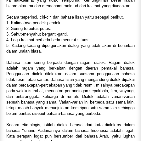
kalimat-kalimat yang tidak sempurna, kemungkinan besar lawan
bicara akan mudah memahami maksud dari kalimat yang diucapkan.
Secara terperinci, ciri-ciri dari bahasa lisan yaitu sebagai berikut.
1. Kalimatnya pendek-pendek.
2. Sering terputus-putus.
3. Sahut-menyahut berganti-ganti.
4. Lagu kalimat berbeda-beda menurut situasi.
5. Kadang-kadang dipergunakan dialog yang tidak akan di benarkan
dalam uraian biasa.
Bahasa lisan sering berpadu dengan ragam dialek. Ragam dialek
adalah ragam yang berkaitan dengan daerah pemakai bahasa.
Penggunaan dialek dilakukan dalam suasana penggunaan bahasa
tidak resmi atau santai. Bahasa lisan yang mengandung dialek dipakai
dalam percakapan-percakapan yang tidak resmi, misalnya percakapan
pada waktu istirahat, menonton pertandingan sepakbola, film, wayang,
dan antaranggota keluarga di rumah. Dialek adalah varian-varian
sebuah bahasa yang sama. Varian-varian ini berbeda satu sama lain,
tetapi masih banyak menunjukkan kemiripan satu sama lain sehingga
belum pantas disebut bahasa-bahasa yang berbeda.
Secara etimologis, istilah dialek berasal dari kata dialektos dalam
bahasa Yunani. Padanannya dalam bahasa Indonesia adalah logat.
Kata serapan logat pun bersumber dari bahasa Arab, yaitu lughah