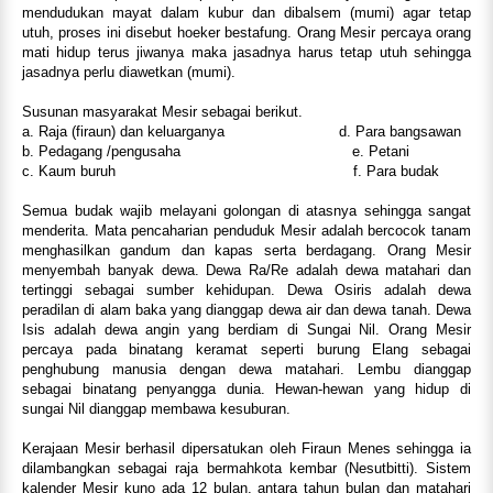
mendudukan mayat dalam kubur dan dibalsem (mumi) agar tetap
utuh, proses ini disebut hoeker bestafung. Orang Mesir percaya orang
mati hidup terus jiwanya maka jasadnya harus tetap utuh sehingga
jasadnya perlu diawetkan (mumi).
Susunan masyarakat Mesir sebagai berikut.
a. Raja (firaun) dan keluarganya d. Para bangsawan
b. Pedagang /pengusaha e. Petani
c. Kaum buruh f. Para budak
Semua budak wajib melayani golongan di atasnya sehingga sangat
menderita. Mata pencaharian penduduk Mesir adalah bercocok tanam
menghasilkan gandum dan kapas serta berdagang. Orang Mesir
menyembah banyak dewa. Dewa Ra/Re adalah dewa matahari dan
tertinggi sebagai sumber kehidupan. Dewa Osiris adalah dewa
peradilan di alam baka yang dianggap dewa air dan dewa tanah. Dewa
Isis adalah dewa angin yang berdiam di Sungai Nil. Orang Mesir
percaya pada binatang keramat seperti burung Elang sebagai
penghubung manusia dengan dewa matahari. Lembu dianggap
sebagai binatang penyangga dunia. Hewan-hewan yang hidup di
sungai Nil dianggap membawa kesuburan.
Kerajaan Mesir berhasil dipersatukan oleh Firaun Menes sehingga ia
dilambangkan sebagai raja bermahkota kembar (Nesutbitti). Sistem
kalender Mesir kuno ada 12 bulan, antara tahun bulan dan matahari