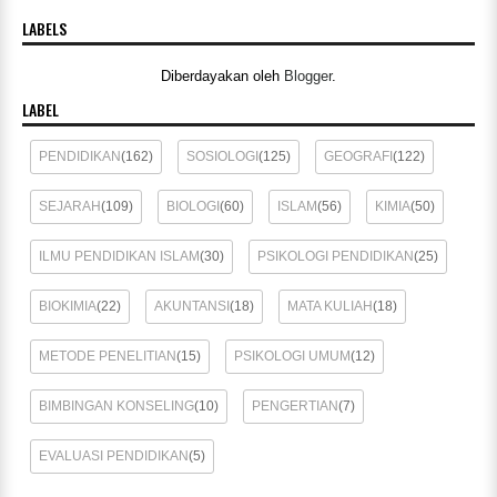
LABELS
Diberdayakan oleh
Blogger
.
LABEL
PENDIDIKAN
(162)
SOSIOLOGI
(125)
GEOGRAFI
(122)
SEJARAH
(109)
BIOLOGI
(60)
ISLAM
(56)
KIMIA
(50)
ILMU PENDIDIKAN ISLAM
(30)
PSIKOLOGI PENDIDIKAN
(25)
BIOKIMIA
(22)
AKUNTANSI
(18)
MATA KULIAH
(18)
METODE PENELITIAN
(15)
PSIKOLOGI UMUM
(12)
BIMBINGAN KONSELING
(10)
PENGERTIAN
(7)
EVALUASI PENDIDIKAN
(5)