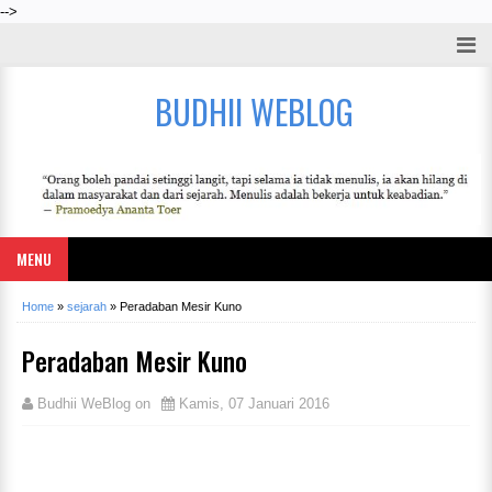
-->
BUDHII WEBLOG
MENU
Home
»
sejarah
»
Peradaban Mesir Kuno
Peradaban Mesir Kuno
Budhii WeBlog
on
Kamis, 07 Januari 2016