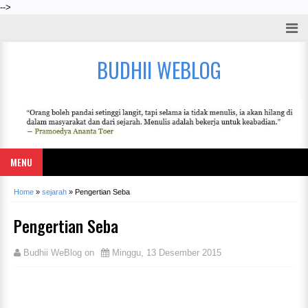
-->
BUDHII WEBLOG
MENU
Home
»
sejarah
»
Pengertian Seba
Pengertian Seba
Budhii WeBlog
on
Minggu, 13 Desember 2015