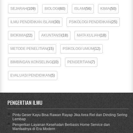
SEJARAH
(109)
BIOLOGI
(60)
ISLAM
(56)
KIMIA
(50)
ILMU PENDIDIKAN ISLAM
(30)
PSIKOLOGI PENDIDIKAN
(25)
BIOKIMIA
(22)
AKUNTANSI
(18)
MATA KULIAH
(18)
METODE PENELITIAN
(15)
PSIKOLOGI UMUM
(12)
BIMBINGAN KONSELING
(10)
PENGERTIAN
(7)
EVALUASI PENDIDIKAN
(5)
PENGERTIAN ILMU
Pintu Geser Kayu Bisa Rawan Rayap Jika Area Rel dan Dinding Sering
Lembap
Pengertian Layanan Kesehatan Berbasis Home Service dan
Manfaatnya di Era Modern