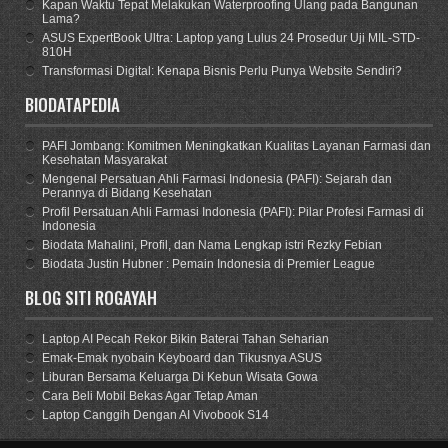
Kapan Waktu Tepat Melakukan Waterproofing Ulang pada Bangunan
Lama?
ASUS ExpertBook Ultra: Laptop yang Lulus 24 Prosedur Uji MIL-STD-
810H
Transformasi Digital: Kenapa Bisnis Perlu Punya Website Sendiri?
BIODATAPEDIA
PAFI Jombang: Komitmen Meningkatkan Kualitas Layanan Farmasi dan
Kesehatan Masyarakat
Mengenal Persatuan Ahli Farmasi Indonesia (PAFI): Sejarah dan
Perannya di Bidang Kesehatan
Profil Persatuan Ahli Farmasi Indonesia (PAFI): Pilar Profesi Farmasi di
Indonesia
Biodata Mahalini, Profil, dan Nama Lengkap istri Rezky Febian
Biodata Justin Hubner : Pemain Indonesia di Premier League
BLOG SITI ROGAYAH
Laptop AI Pecah Rekor Bikin Baterai Tahan Seharian
Emak-Emak nyobain Keyboard dan Tikusnya ASUS
Liburan Bersama Keluarga Di Kebun Wisata Gowa
Cara Beli Mobil Bekas Agar Tetap Aman
Laptop Canggih Dengan AI Vivobook S14