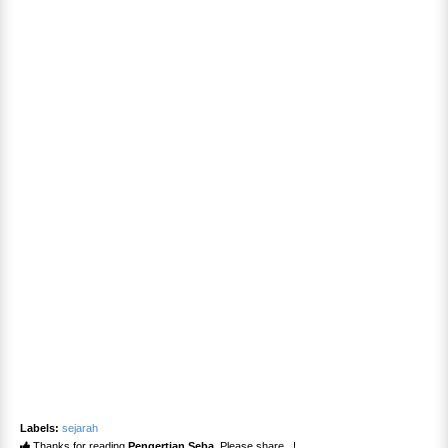
Labels:
sejarah
Thanks for reading
Pengertian Seba
. Please share...!