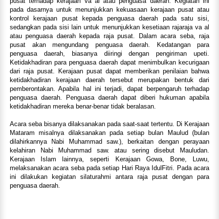
pusat terhadap kerajaan va al atau penguasa daerah. Kegiatan ini
pada dasarnya untuk menunjukkan kekuasaan kerajaan pusat atau
kontrol kerajaan pusat kepada penguasa daerah pada satu sisi,
sedangkan pada sisi lain untuk menunjukkan kesetiaan rajaraja va al
atau penguasa daerah kepada raja pusat. Dalam acara seba, raja
pusat akan mengundang penguasa daerah. Kedatangan para
penguasa daerah, biasanya diiringi dengan pengiriman upeti.
Ketidakhadiran para penguasa daerah dapat menimbulkan kecurigaan
dari raja pusat. Kerajaan pusat dapat memberikan penilaian bahwa
ketidakhadiran kerajaan daerah tersebut merupakan bentuk dari
pemberontakan. Apabila hal ini terjadi, dapat berpengaruh terhadap
penguasa daerah. Penguasa daerah dapat diberi hukuman apabila
ketidakhadiran mereka benar-benar tidak beralasan.
Acara seba bisanya dilaksanakan pada saat-saat tertentu. Di Kerajaan
Mataram misalnya dilaksanakan pada setiap bulan Maulud (bulan
dilahirkannya Nabi Muhammad saw.), berkaitan dengan perayaan
kelahiran Nabi Muhammad saw. atau sering disebut Mauludan.
Kerajaan Islam lainnya, seperti Kerajaan Gowa, Bone, Luwu,
melaksanakan acara seba pada setiap Hari Raya IdulFitri. Pada acara
ini dilakukan kegiatan silaturahmi antara raja pusat dengan para
penguasa daerah.