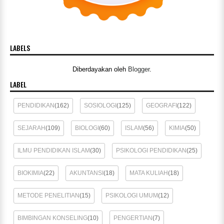
LABELS
Diberdayakan oleh
Blogger
.
LABEL
PENDIDIKAN
(162)
SOSIOLOGI
(125)
GEOGRAFI
(122)
SEJARAH
(109)
BIOLOGI
(60)
ISLAM
(56)
KIMIA
(50)
ILMU PENDIDIKAN ISLAM
(30)
PSIKOLOGI PENDIDIKAN
(25)
BIOKIMIA
(22)
AKUNTANSI
(18)
MATA KULIAH
(18)
METODE PENELITIAN
(15)
PSIKOLOGI UMUM
(12)
BIMBINGAN KONSELING
(10)
PENGERTIAN
(7)