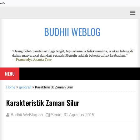
-->
BUDHII WEBLOG
MENU
Home
»
geografi
»
Karakteristik Zaman Silur
Karakteristik Zaman Silur
Budhii WeBlog
on
Senin, 31 Agustus 2015