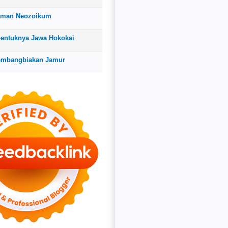
aman Neozoikum
bentuknya Jawa Hokokai
embangbiakan Jamur