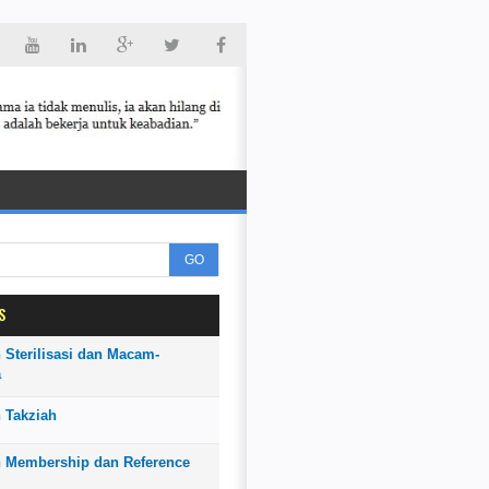
GO
S
 Sterilisasi dan Macam-
a
 Takziah
n Membership dan Reference