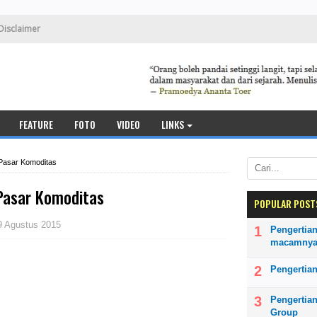
Disclaimer
FEATURE
FOTO
VIDEO
LINKS
Pasar Komoditas
Pasar Komoditas
POPULAR POST
9 Agustus 2015
Pengertian
macamny
Pengertian
Pengertia
Group