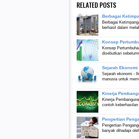
RELATED POSTS
Berbagai Ketimp
Berbagai Ketimpang
berhasil dalam me
Konsep Pertumb
Konsep Pertumbuhan
disebutkan sebelum
Sejarah Ekonomi
Sejarah ekonomi - 
manusia untuk meme
Kinerja Pembang
Kinerja Pembangunan
contoh keberhasila
Pengertian Peng
Pengertian Pengang
banyak dihadapi ol