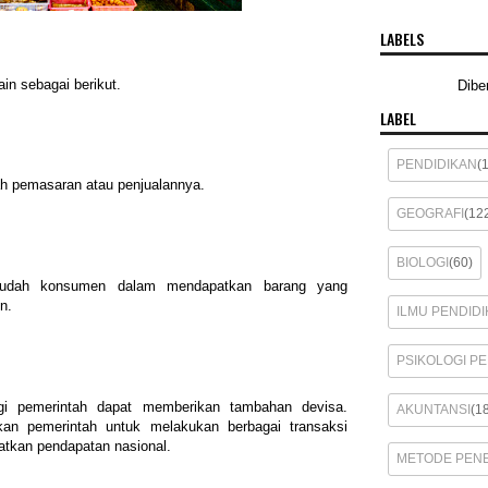
LABELS
in sebagai berikut.
Dibe
LABEL
PENDIDIKAN
(
 pemasaran atau penjualannya.
GEOGRAFI
(12
BIOLOGI
(60)
udah konsumen dalam mendapatkan barang yang
n.
ILMU PENDIDI
PSIKOLOGI P
i pemerintah dapat memberikan tambahan devisa.
AKUNTANSI
(1
n pemerintah untuk melakukan berbagai transaksi
atkan pendapatan nasional.
METODE PENE