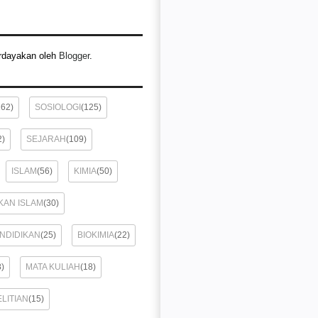
rdayakan oleh
Blogger
.
162)
SOSIOLOGI
(125)
2)
SEJARAH
(109)
ISLAM
(56)
KIMIA
(50)
KAN ISLAM
(30)
ENDIDIKAN
(25)
BIOKIMIA
(22)
8)
MATA KULIAH
(18)
LITIAN
(15)