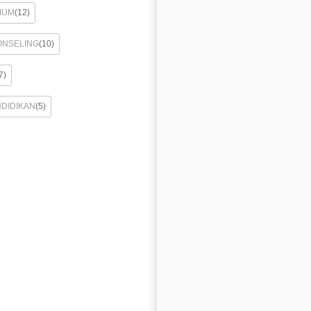
MUM
(12)
ONSELING
(10)
7)
NDIDIKAN
(5)