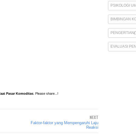
PSIKOLOGI U
BIMBINGAN K
PENGERTIAN
(
EVALUASI PE
aat Pasar Komoditas
. Please share...!
NEXT
Faktor-faktor yang Mempengaruhi Laju
Reaksi