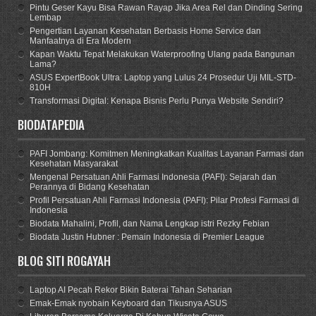
Pintu Geser Kayu Bisa Rawan Rayap Jika Area Rel dan Dinding Sering
Lembap
Pengertian Layanan Kesehatan Berbasis Home Service dan
Manfaatnya di Era Modern
Kapan Waktu Tepat Melakukan Waterproofing Ulang pada Bangunan
Lama?
ASUS ExpertBook Ultra: Laptop yang Lulus 24 Prosedur Uji MIL-STD-
810H
Transformasi Digital: Kenapa Bisnis Perlu Punya Website Sendiri?
BIODATAPEDIA
PAFI Jombang: Komitmen Meningkatkan Kualitas Layanan Farmasi dan
Kesehatan Masyarakat
Mengenal Persatuan Ahli Farmasi Indonesia (PAFI): Sejarah dan
Perannya di Bidang Kesehatan
Profil Persatuan Ahli Farmasi Indonesia (PAFI): Pilar Profesi Farmasi di
Indonesia
Biodata Mahalini, Profil, dan Nama Lengkap istri Rezky Febian
Biodata Justin Hubner : Pemain Indonesia di Premier League
BLOG SITI ROGAYAH
Laptop AI Pecah Rekor Bikin Baterai Tahan Seharian
Emak-Emak nyobain Keyboard dan Tikusnya ASUS