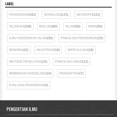
LABEL
PENDIDIKAN
(162)
SOSIOLOGI
(125)
GEOGRAFI
(122)
SEJARAH
(109)
BIOLOGI
(60)
ISLAM
(56)
KIMIA
(50)
ILMU PENDIDIKAN ISLAM
(30)
PSIKOLOGI PENDIDIKAN
(25)
BIOKIMIA
(22)
AKUNTANSI
(18)
MATA KULIAH
(18)
METODE PENELITIAN
(15)
PSIKOLOGI UMUM
(12)
BIMBINGAN KONSELING
(10)
PENGERTIAN
(7)
EVALUASI PENDIDIKAN
(5)
PENGERTIAN ILMU