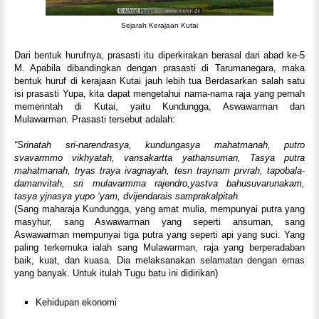
Sejarah Kerajaan Kutai
Dari bentuk hurufnya, prasasti itu diperkirakan berasal dari abad ke-5
M. Apabila dibandingkan dengan prasasti di Tarumanegara, maka
bentuk huruf di kerajaan Kutai jauh lebih tua Berdasarkan salah satu
isi prasasti Yupa, kita dapat mengetahui nama-nama raja yang pernah
memerintah di Kutai, yaitu Kundungga, Aswawarman dan
Mulawarman. Prasasti tersebut adalah:
“Srinatah sri-narendrasya, kundungasya mahatmanah, putro
svavarmmo vikhyatah, vansakartta yathansuman, Tasya putra
mahatmanah, tryas traya ivagnayah, tesn traynam prvrah, tapobala-
damanvitah, sri mulavarmma rajendro,yastva bahusuvarunakam,
tasya yjnasya yupo ‘yam, dvijendarais samprakalpitah.
(Sang maharaja Kundungga, yang amat mulia, mempunyai putra yang
masyhur, sang Aswawarman yang seperti ansuman, sang
Aswawarman mempunyai tiga putra yang seperti api yang suci. Yang
paling terkemuka ialah sang Mulawarman, raja yang berperadaban
baik, kuat, dan kuasa. Dia melaksanakan selamatan dengan emas
yang banyak. Untuk itulah Tugu batu ini didirikan)
Kehidupan ekonomi