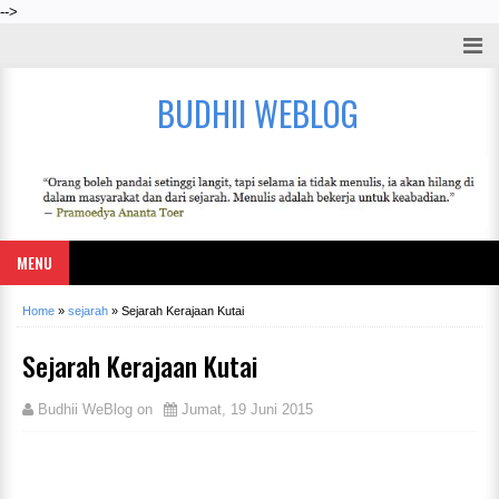
-->
BUDHII WEBLOG
MENU
Home
»
sejarah
»
Sejarah Kerajaan Kutai
Sejarah Kerajaan Kutai
Budhii WeBlog
on
Jumat, 19 Juni 2015