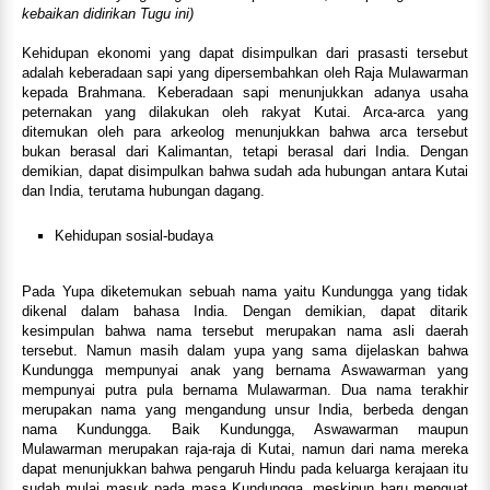
kebaikan didirikan Tugu ini)
Kehidupan ekonomi yang dapat disimpulkan dari prasasti tersebut
adalah keberadaan sapi yang dipersembahkan oleh Raja Mulawarman
kepada Brahmana. Keberadaan sapi menunjukkan adanya usaha
peternakan yang dilakukan oleh rakyat Kutai. Arca-arca yang
ditemukan oleh para arkeolog menunjukkan bahwa arca tersebut
bukan berasal dari Kalimantan, tetapi berasal dari India. Dengan
demikian, dapat disimpulkan bahwa sudah ada hubungan antara Kutai
dan India, terutama hubungan dagang.
Kehidupan sosial-budaya
Pada Yupa diketemukan sebuah nama yaitu Kundungga yang tidak
dikenal dalam bahasa India. Dengan demikian, dapat ditarik
kesimpulan bahwa nama tersebut merupakan nama asli daerah
tersebut. Namun masih dalam yupa yang sama dijelaskan bahwa
Kundungga mempunyai anak yang bernama Aswawarman yang
mempunyai putra pula bernama Mulawarman. Dua nama terakhir
merupakan nama yang mengandung unsur India, berbeda dengan
nama Kundungga. Baik Kundungga, Aswawarman maupun
Mulawarman merupakan raja-raja di Kutai, namun dari nama mereka
dapat menunjukkan bahwa pengaruh Hindu pada keluarga kerajaan itu
sudah mulai masuk pada masa Kundungga, meskipun baru menguat