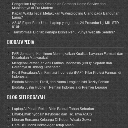
Pengertian Layanan Kesehatan Berbasis Home Service dan
Manfaatnya di Era Modern
Kapan Waktu Tepat Melakukan Waterproofing Ulang pada Bangunan
Lama?
ASUS ExpertBook Ultra: Laptop yang Lulus 24 Prosedur Uji MIL-STD-
810H
Transformasi Digital: Kenapa Bisnis Perlu Punya Website Sendiri?
BIODATAPEDIA
PAFI Jombang: Komitmen Meningkatkan Kualitas Layanan Farmasi dan
Kesehatan Masyarakat
Mengenal Persatuan Ahli Farmasi Indonesia (PAFI): Sejarah dan
Perannya di Bidang Kesehatan
Profil Persatuan Ahli Farmasi Indonesia (PAFI): Pilar Profesi Farmasi di
Indonesia
Biodata Mahalini, Profil, dan Nama Lengkap istri Rezky Febian
Biodata Justin Hubner : Pemain Indonesia di Premier League
BLOG SITI ROGAYAH
Laptop AI Pecah Rekor Bikin Baterai Tahan Seharian
Emak-Emak nyobain Keyboard dan Tikusnya ASUS
Liburan Bersama Keluarga Di Kebun Wisata Gowa
Cara Beli Mobil Bekas Agar Tetap Aman