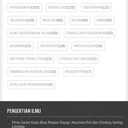
PENDIDIKAN
(162)
SOSIOLOGI
(125)
GEOGRAFI
(122)
SEJARAH
(109)
BIOLOGI
(60)
ISLAM
(56)
KIMIA
(50)
ILMU PENDIDIKAN ISLAM
(30)
PSIKOLOGI PENDIDIKAN
(25)
BIOKIMIA
(22)
AKUNTANSI
(18)
MATA KULIAH
(18)
METODE PENELITIAN
(15)
PSIKOLOGI UMUM
(12)
BIMBINGAN KONSELING
(10)
PENGERTIAN
(7)
EVALUASI PENDIDIKAN
(5)
PENGERTIAN ILMU
Pintu Geser Kayu Bisa Rawan Rayap Jika Area Rel dan Dinding Sering
Lembap