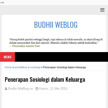
-->
BUDHII WEBLOG
MENU
Home
»
pendidikan
»
sosiologi
»
Penerapan Sosiologi dalam Keluarga
Penerapan Sosiologi dalam Keluarga
Budhii WeBlog
on
Kamis, 21 Mei 2015