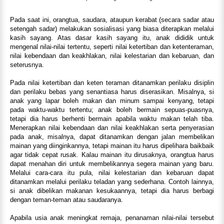
Pada saat ini, orangtua, saudara, ataupun kerabat (secara sadar atau
setengah sadar) melakukan sosialisasi yang biasa diterapkan melalui
kasih sayang. Atas dasar kasih sayang itu, anak dididik untuk
mengenal nilai-nilai tertentu, seperti nilai ketertiban dan ketenteraman,
nilai kebendaan dan keakhlakan, nilai kelestarian dan kebaruan, dan
seterusnya.
Pada nilai ketertiban dan keten teraman ditanamkan perilaku disiplin
dan perilaku bebas yang senantiasa harus diserasikan. Misalnya, si
anak yang lapar boleh makan dan minum sampai kenyang, tetapi
pada waktu-waktu tertentu; anak boleh bermain sepuas-puasnya,
tetapi dia harus berhenti bermain apabila waktu makan telah tiba.
Menerapkan nilai kebendaan dan nilai keakhlakan serta penyerasian
pada anak, misalnya, dapat ditanamkan dengan jalan membelikan
mainan yang diinginkannya, tetapi mainan itu harus dipelihara baikbaik
agar tidak cepat rusak. Kalau mainan itu dirusaknya, orangtua harus
dapat menahan diri untuk membelikannya segera mainan yang baru.
Melalui cara-cara itu pula, nilai kelestarian dan kebaruan dapat
ditanamkan melalui perilaku teladan yang sederhana. Contoh lainnya,
si anak dibelikan makanan kesukaannya, tetapi dia harus berbagi
dengan teman-teman atau saudaranya.
Apabila usia anak meningkat remaja, penanaman nilai-nilai tersebut