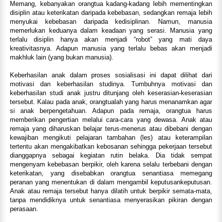
Memang, kebanyakan orangtua kadang-kadang lebih mementingkan
disiplin atau keterikatan daripada kebebasan, sedangkan remaja lebih
menyukai kebebasan daripada kedisiplinan. Namun, manusia
memerlukan keduanya dalam keadaan yang serasi. Manusia yang
terlalu disiplin hanya akan menjadi “robot” yang mati daya
kreativitasnya. Adapun manusia yang terlalu bebas akan menjadi
makhluk lain (yang bukan manusia).
Keberhasilan anak dalam proses sosialisasi ini dapat dilihat dari
motivasi dan keberhasilan studinya. Tumbuhnya motivasi dan
keberhasilan studi anak justru ditunjang oleh keserasian-keserasian
tersebut. Kalau pada anak, orangtualah yang harus menanamkan agar
si anak berpengetahuan. Adapun pada remaja, orangtua harus
memberikan pengertian melalui cara-cara yang dewasa. Anak atau
remaja yang diharuskan belajar terus-menerus atau dibebani dengan
kewajiban mengikuti pelajaran tambahan (les) atau keterampilan
tertentu akan mengakibatkan kebosanan sehingga pekerjaan tersebut
dianggapnya sebagai kegiatan rutin belaka. Dia tidak sempat
mengenyam kebebasan berpikir, oleh karena selalu terbebani dengan
keterikatan, yang disebabkan orangtua senantiasa memegang
peranan yang menentukan di dalam mengambil keputusankeputusan.
Anak atau remaja tersebut hanya dilatih untuk berpikir semata-mata,
tanpa mendidiknya untuk senantiasa menyerasikan pikiran dengan
perasaan.