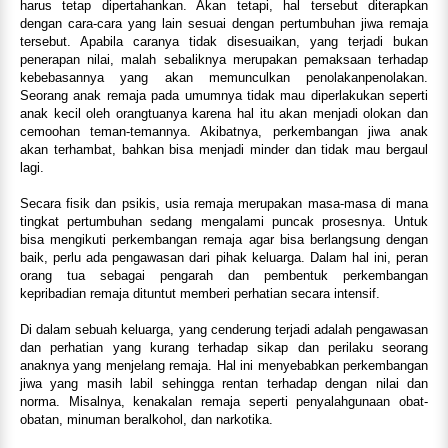
harus tetap dipertahankan. Akan tetapi, hal tersebut diterapkan
dengan cara-cara yang lain sesuai dengan pertumbuhan jiwa remaja
tersebut. Apabila caranya tidak disesuaikan, yang terjadi bukan
penerapan nilai, malah sebaliknya merupakan pemaksaan terhadap
kebebasannya yang akan memunculkan penolakanpenolakan.
Seorang anak remaja pada umumnya tidak mau diperlakukan seperti
anak kecil oleh orangtuanya karena hal itu akan menjadi olokan dan
cemoohan teman-temannya. Akibatnya, perkembangan jiwa anak
akan terhambat, bahkan bisa menjadi minder dan tidak mau bergaul
lagi.
Secara fisik dan psikis, usia remaja merupakan masa-masa di mana
tingkat pertumbuhan sedang mengalami puncak prosesnya. Untuk
bisa mengikuti perkembangan remaja agar bisa berlangsung dengan
baik, perlu ada pengawasan dari pihak keluarga. Dalam hal ini, peran
orang tua sebagai pengarah dan pembentuk perkembangan
kepribadian remaja dituntut memberi perhatian secara intensif.
Di dalam sebuah keluarga, yang cenderung terjadi adalah pengawasan
dan perhatian yang kurang terhadap sikap dan perilaku seorang
anaknya yang menjelang remaja. Hal ini menyebabkan perkembangan
jiwa yang masih labil sehingga rentan terhadap dengan nilai dan
norma. Misalnya, kenakalan remaja seperti penyalahgunaan obat-
obatan, minuman beralkohol, dan narkotika.