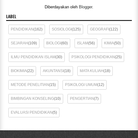
Diberdayakan oleh
Blogger
.
LABEL
PENDIDIKAN
(162)
SOSIOLOGI
(125)
GEOGRAFI
(122)
SEJARAH
(109)
BIOLOGI
(60)
ISLAM
(56)
KIMIA
(50)
ILMU PENDIDIKAN ISLAM
(30)
PSIKOLOGI PENDIDIKAN
(25)
BIOKIMIA
(22)
AKUNTANSI
(18)
MATA KULIAH
(18)
METODE PENELITIAN
(15)
PSIKOLOGI UMUM
(12)
BIMBINGAN KONSELING
(10)
PENGERTIAN
(7)
EVALUASI PENDIDIKAN
(5)