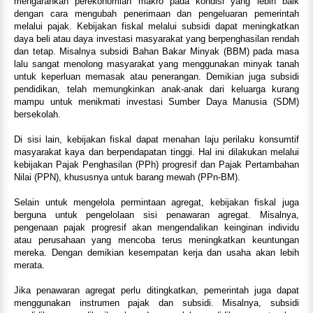
mengarahkan perekonomian makro pada kondisi yang lebih baik
dengan cara mengubah penerimaan dan pengeluaran pemerintah
melalui pajak. Kebijakan fiskal melalui subsidi dapat meningkatkan
daya beli atau daya investasi masyarakat yang berpenghasilan rendah
dan tetap. Misalnya subsidi Bahan Bakar Minyak (BBM) pada masa
lalu sangat menolong masyarakat yang menggunakan minyak tanah
untuk keperluan memasak atau penerangan. Demikian juga subsidi
pendidikan, telah memungkinkan anak-anak dari keluarga kurang
mampu untuk menikmati investasi Sumber Daya Manusia (SDM)
bersekolah.
Di sisi lain, kebijakan fiskal dapat menahan laju perilaku konsumtif
masyarakat kaya dan berpendapatan tinggi. Hal ini dilakukan melalui
kebijakan Pajak Penghasilan (PPh) progresif dan Pajak Pertambahan
Nilai (PPN), khususnya untuk barang mewah (PPn-BM).
Selain untuk mengelola permintaan agregat, kebijakan fiskal juga
berguna untuk pengelolaan sisi penawaran agregat. Misalnya,
pengenaan pajak progresif akan mengendalikan keinginan individu
atau perusahaan yang mencoba terus meningkatkan keuntungan
mereka. Dengan demikian kesempatan kerja dan usaha akan lebih
merata.
Jika penawaran agregat perlu ditingkatkan, pemerintah juga dapat
menggunakan instrumen pajak dan subsidi. Misalnya, subsidi