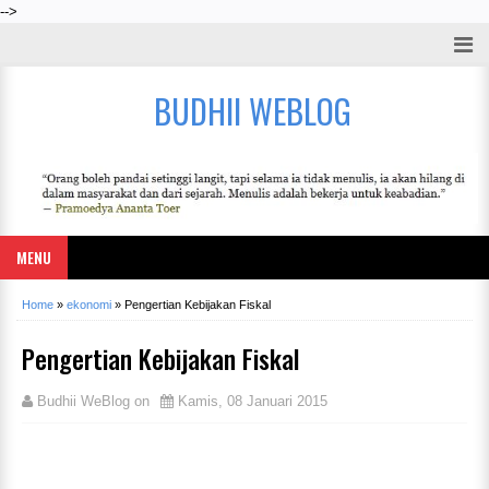
-->
BUDHII WEBLOG
MENU
Home
»
ekonomi
»
Pengertian Kebijakan Fiskal
Pengertian Kebijakan Fiskal
Budhii WeBlog
on
Kamis, 08 Januari 2015