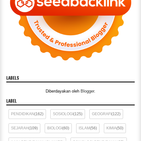
LABELS
Diberdayakan oleh
Blogger
.
LABEL
PENDIDIKAN
(162)
SOSIOLOGI
(125)
GEOGRAFI
(122)
SEJARAH
(109)
BIOLOGI
(60)
ISLAM
(56)
KIMIA
(50)