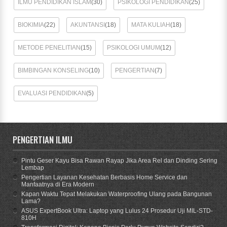
ILMU PENDIDIKAN ISLAM
(30)
PSIKOLOGI PENDIDIKAN
(25)
BIOKIMIA
(22)
AKUNTANSI
(18)
MATA KULIAH
(18)
METODE PENELITIAN
(15)
PSIKOLOGI UMUM
(12)
BIMBINGAN KONSELING
(10)
PENGERTIAN
(7)
EVALUASI PENDIDIKAN
(5)
PENGERTIAN ILMU
Pintu Geser Kayu Bisa Rawan Rayap Jika Area Rel dan Dinding Sering
Lembap
Pengertian Layanan Kesehatan Berbasis Home Service dan
Manfaatnya di Era Modern
Kapan Waktu Tepat Melakukan Waterproofing Ulang pada Bangunan
Lama?
ASUS ExpertBook Ultra: Laptop yang Lulus 24 Prosedur Uji MIL-STD-
810H