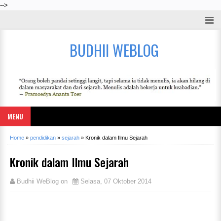
-->
BUDHII WEBLOG
MENU
Home
»
pendidikan
»
sejarah
»
Kronik dalam Ilmu Sejarah
Kronik dalam Ilmu Sejarah
Budhii WeBlog
on
Selasa, 07 Oktober 2014