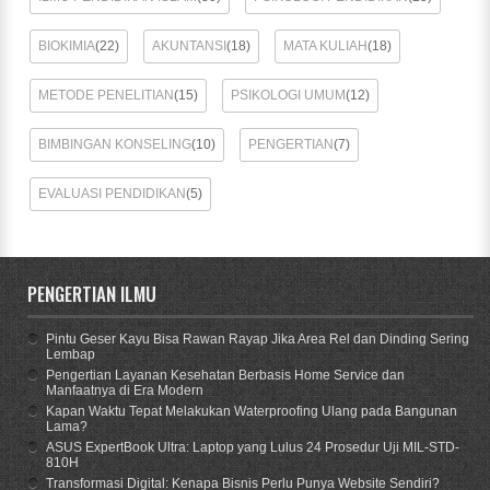
BIOKIMIA
(22)
AKUNTANSI
(18)
MATA KULIAH
(18)
METODE PENELITIAN
(15)
PSIKOLOGI UMUM
(12)
BIMBINGAN KONSELING
(10)
PENGERTIAN
(7)
EVALUASI PENDIDIKAN
(5)
PENGERTIAN ILMU
Pintu Geser Kayu Bisa Rawan Rayap Jika Area Rel dan Dinding Sering
Lembap
Pengertian Layanan Kesehatan Berbasis Home Service dan
Manfaatnya di Era Modern
Kapan Waktu Tepat Melakukan Waterproofing Ulang pada Bangunan
Lama?
ASUS ExpertBook Ultra: Laptop yang Lulus 24 Prosedur Uji MIL-STD-
810H
Transformasi Digital: Kenapa Bisnis Perlu Punya Website Sendiri?