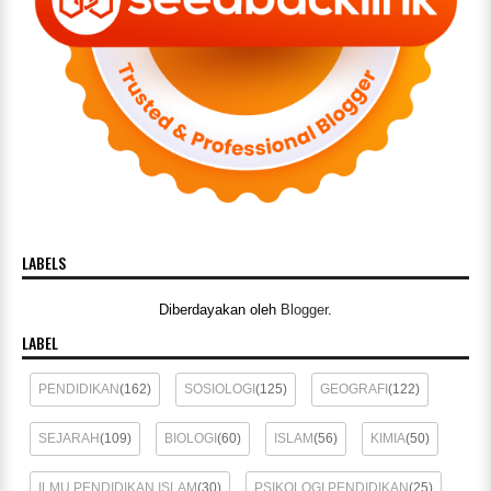
LABELS
Diberdayakan oleh
Blogger
.
LABEL
PENDIDIKAN
(162)
SOSIOLOGI
(125)
GEOGRAFI
(122)
SEJARAH
(109)
BIOLOGI
(60)
ISLAM
(56)
KIMIA
(50)
ILMU PENDIDIKAN ISLAM
(30)
PSIKOLOGI PENDIDIKAN
(25)