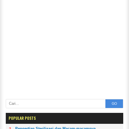
GO
POPULAR POSTS
Pengertian Sterilisasi dan Macam-macamnya