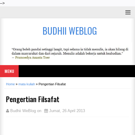
-->
BUDHII WEBLOG
MENU
Home
»
mata kuliah
»
Pengertian Filsafat
Pengertian Filsafat
Budhii WeBlog
on
Jumat, 26 April 2013