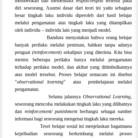
memberikan dan memelihara respon-respon tertentu pada
diri seseorang. Asumsi dasar dari teori ini yaitu sebagian
besar tingkah laku individu diperoleh dari hasil belajar
melalui pengamatan atas tingkah laku yang ditampilkan
oleh individu – individu lain yang menjadi model.
Bandura menyatakan bahwa orang belajar
banyak perilaku melalui peniruan, bahkan tanpa adanya
penguat
(reinforcement
) sekalipun yang diterima. Kita bisa
meniru beberapa perilaku hanya melalui pengamatan
terhadap perilaku model, dan akibat yang ditimbulkannya
atas model tersebut. Proses belajar semacam ini disebut
"
observational learning
" atau pembelajaran melalui
pengamatan.
Selama jalannya
Observational Learning
,
seseorang mencoba melakukan tingkah laku yang dilihatnya
dan
reinforcement/ punishmen
t berfungsi sebagai sumber
informasi bagi seseorang mengenai tingkah laku mereka.
Teori belajar sosial ini menjelaskan bagaimana
kepribadian seseorang berkembang melalui proses