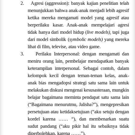
2.
Agresi (aggression): banyak kajian penelitian telah
menunjukkan bahwa anak-anak menjadi lebih agresif
ketika mereka mengamati model yang agresif atau
berperilaku kasar. Anak-anak mempelajari agresi
tidak hanya dari model hidup (
live models),
tapi juga
dari model simbolik (
symbolic models)
yang mereka
lihat di film, televise, atau video game.
3.
Perilaku Interpersonal: dengan mengamati dan
meniru orang lain, pembelajar mendapatkan banyak
keterampilan interpersonal. Sebagai contoh, dalam
kelompok kecil dengan teman-teman kelas, anak-
anak bias mengadopsi strategi satu sama lain untuk
melakukan diskusi mengenai kesusasteraan, mungkin
belajar bagaimana meminta pendapat satu sama lain
(“Bagaimana menurutmu, Jalisha?”), mengepresikan
persetujuan atau ketidaksetujuan (“aku setuju dengan
kordel karena …… “), dan membenarkan suatu
sudut pandang (“aku pikir hal itu sebaiknya tidak
diperbolehkan, karena ……”).