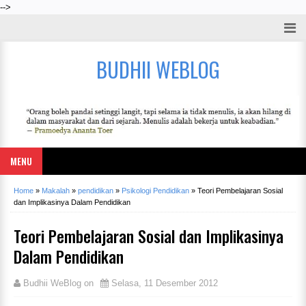
-->
BUDHII WEBLOG
MENU
Home
»
Makalah
»
pendidikan
»
Psikologi Pendidikan
»
Teori Pembelajaran Sosial
dan Implikasinya Dalam Pendidikan
Teori Pembelajaran Sosial dan Implikasinya
Dalam Pendidikan
Budhii WeBlog
on
Selasa, 11 Desember 2012