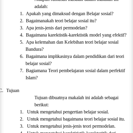
adalah:
1.
Apakah yang dimaksud dengan Belajar sosial?
2.
Bagaimanakah teori belajar sosial itu?
3.
Apa jenis-jenis dari permodelan?
4.
Bagaimana karektistik-karektistik model yang efektif?
5.
Apa kelemahan dan Kelebihan teori belajar sosial
Bandura?
6.
Bagaimana implikasinya dalam pendidikan dari teori
belajar sosial?
7.
Bagiamana Teori pembelajaran sosial dalam perfektif
Islam?
C.
Tujuan
Tujuan dibuatnya makalah ini adalah sebagai
berikut:
1.
Untuk mengetahui pengertian belajar sosial.
2.
Untuk mengetahui bagaimana teori belajar sosial itu.
3.
Untuk mengetahui jenis-jenis teori permodelan.