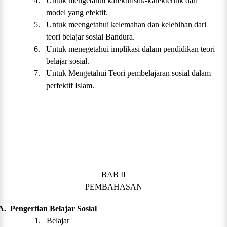
4.
Untuk mengetahui karektiristik-karekteritik dari
model yang efektif.
5.
Untuk meengetahui kelemahan dan kelebihan dari
teori belajar sosial Bandura.
6.
Untuk menegetahui implikasi dalam pendidikan teori
belajar sosial.
7.
Untuk Mengetahui Teori pembelajaran sosial dalam
perfektif Islam.
BAB II
PEMBAHASAN
A.
Pengertian Belajar Sosial
1.
Belajar