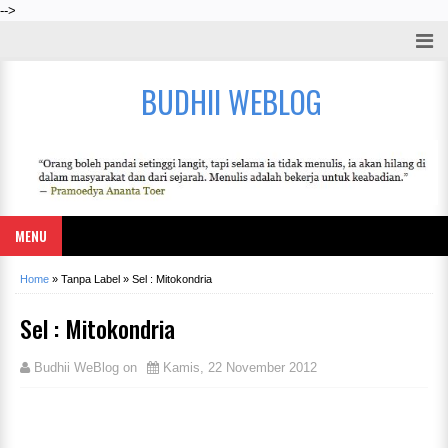
-->
BUDHII WEBLOG
MENU
Home
»
Tanpa Label
»
Sel : Mitokondria
Sel : Mitokondria
Budhii WeBlog
on
Kamis, 22 November 2012