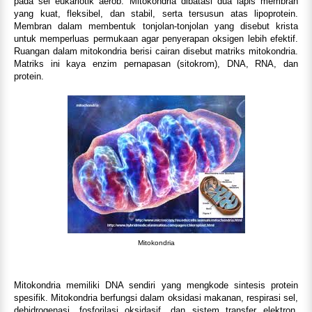
pada sel eukariotik aerob. Mitokondria dibatasi dua lapis membran
yang kuat, fleksibel, dan stabil, serta tersusun atas lipoprotein.
Membran dalam membentuk tonjolan-tonjolan yang disebut krista
untuk memperluas permukaan agar penyerapan oksigen lebih efektif.
Ruangan dalam mitokondria berisi cairan disebut matriks mitokondria.
Matriks ini kaya enzim pernapasan (sitokrom), DNA, RNA, dan
protein.
Mitokondria
Mitokondria memiliki DNA sendiri yang mengkode sintesis protein
spesifik. Mitokondria berfungsi dalam oksidasi makanan, respirasi sel,
dehidrogenasi, fosforilasi oksidasif, dan sistem transfer elektron.