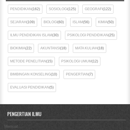
PENDIDIKAN
(162)
SOSIOLOGI
(125)
GEOGRAFI
(122)
SEJARAH
(109)
BIOLOGI
(60)
ISLAM
(56)
KIMIA
(50)
ILMU PENDIDIKAN ISLAM
(30)
PSIKOLOGI PENDIDIKAN
(25)
BIOKIMIA
(22)
AKUNTANSI
(18)
MATA KULIAH
(18)
METODE PENELITIAN
(15)
PSIKOLOGI UMUM
(12)
BIMBINGAN KONSELING
(10)
PENGERTIAN
(7)
EVALUASI PENDIDIKAN
(5)
PENGERTIAN ILMU
Memuat...