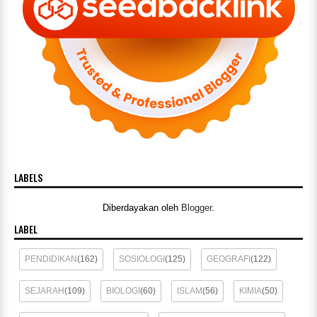
LABELS
Diberdayakan oleh
Blogger
.
LABEL
PENDIDIKAN
(162)
SOSIOLOGI
(125)
GEOGRAFI
(122)
SEJARAH
(109)
BIOLOGI
(60)
ISLAM
(56)
KIMIA
(50)