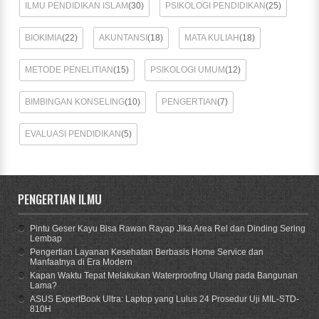
ILMU PENDIDIKAN ISLAM
(30)
PSIKOLOGI PENDIDIKAN
(25)
BIOKIMIA
(22)
AKUNTANSI
(18)
MATA KULIAH
(18)
METODE PENELITIAN
(15)
PSIKOLOGI UMUM
(12)
BIMBINGAN KONSELING
(10)
PENGERTIAN
(7)
EVALUASI PENDIDIKAN
(5)
PENGERTIAN ILMU
Pintu Geser Kayu Bisa Rawan Rayap Jika Area Rel dan Dinding Sering
Lembap
Pengertian Layanan Kesehatan Berbasis Home Service dan
Manfaatnya di Era Modern
Kapan Waktu Tepat Melakukan Waterproofing Ulang pada Bangunan
Lama?
ASUS ExpertBook Ultra: Laptop yang Lulus 24 Prosedur Uji MIL-STD-
810H