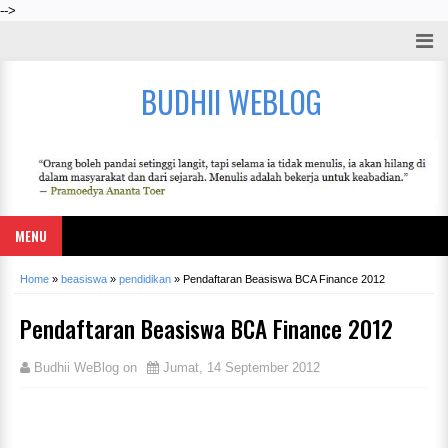
-->
BUDHII WEBLOG
MENU
Home
»
beasiswa
»
pendidikan
»
Pendaftaran Beasiswa BCA Finance 2012
Pendaftaran Beasiswa BCA Finance 2012
Budhii WeBlog
on
Jumat, 14 September 2012