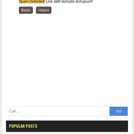
Spam Detected!
Link aktif otomatis terhapus!!!
Balas
Hapus
GO
POPULAR POSTS