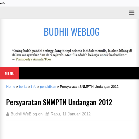
-->
BUDHII WEBLOG
MENU
Home
»
berita
»
info
»
pendidikan
»
Persyaratan SNMPTN Undangan 2012
Persyaratan SNMPTN Undangan 2012
Budhii WeBlog
on
Rabu, 11 Januari 2012