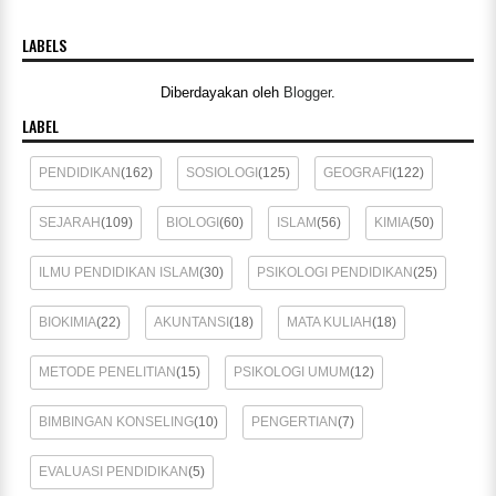
LABELS
Diberdayakan oleh
Blogger
.
LABEL
PENDIDIKAN
(162)
SOSIOLOGI
(125)
GEOGRAFI
(122)
SEJARAH
(109)
BIOLOGI
(60)
ISLAM
(56)
KIMIA
(50)
ILMU PENDIDIKAN ISLAM
(30)
PSIKOLOGI PENDIDIKAN
(25)
BIOKIMIA
(22)
AKUNTANSI
(18)
MATA KULIAH
(18)
METODE PENELITIAN
(15)
PSIKOLOGI UMUM
(12)
BIMBINGAN KONSELING
(10)
PENGERTIAN
(7)
EVALUASI PENDIDIKAN
(5)