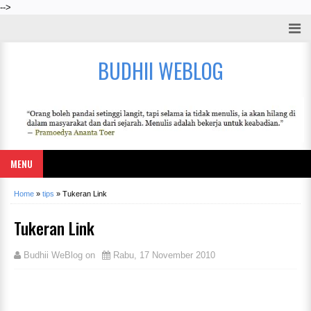
-->
BUDHII WEBLOG
MENU
Home
»
tips
»
Tukeran Link
Tukeran Link
Budhii WeBlog
on
Rabu, 17 November 2010