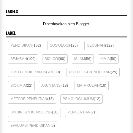
LABELS
Diberdayakan oleh
Blogger
.
LABEL
PENDIDIKAN
(162)
SOSIOLOGI
(125)
GEOGRAFI
(122)
SEJARAH
(109)
BIOLOGI
(60)
ISLAM
(56)
KIMIA
(50)
ILMU PENDIDIKAN ISLAM
(30)
PSIKOLOGI PENDIDIKAN
(25)
BIOKIMIA
(22)
AKUNTANSI
(18)
MATA KULIAH
(18)
METODE PENELITIAN
(15)
PSIKOLOGI UMUM
(12)
BIMBINGAN KONSELING
(10)
PENGERTIAN
(7)
EVALUASI PENDIDIKAN
(5)